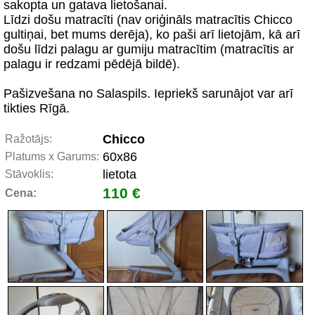
sakopta un gatava lietošanai.
Līdzi došu matracīti (nav oriģināls matracītis Chicco
gultiņai, bet mums derēja), ko paši arī lietojām, kā arī
došu līdzi palagu ar gumiju matracītim (matracītis ar
palagu ir redzami pēdējā bildē).
Pašizvešana no Salaspils. Iepriekš sarunājot var arī
tikties Rīgā.
Chicco
Ražotājs:
60x86
Platums x Garums:
lietota
Stāvoklis:
110 €
Cena: