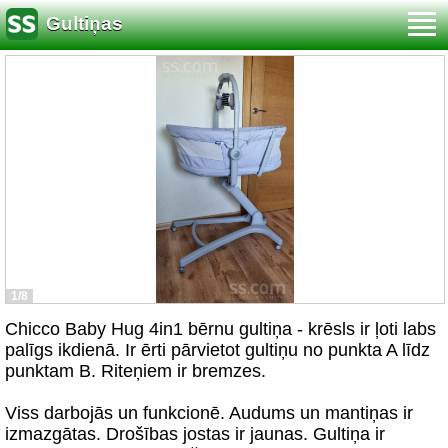
Gultiņas
1/8
Chicco Baby Hug 4in1 bērnu gultiņa - krēsls ir ļoti labs
palīgs ikdienā. Ir ērti pārvietot gultiņu no punkta A līdz
punktam B. Riteņiem ir bremzes.
Viss darbojās un funkcionē. Audums un mantiņas ir
izmazgātas. Drošības jostas ir jaunas. Gultiņa ir