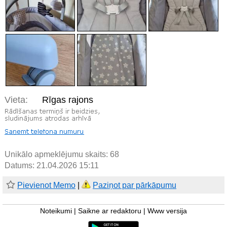
Vieta:
Rīgas rajons
Unikālo apmeklējumu skaits:
68
Datums: 21.04.2026 15:11
Pievienot Memo
|
Paziņot par pārkāpumu
Noteikumi
|
Saikne ar redaktoru
|
Www versija