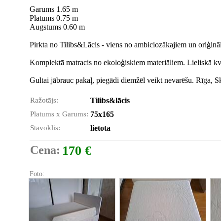
Garums 1.65 m
Platums 0.75 m
Augstums 0.60 m
Pirkta no Tilibs&Lācis - viens no ambiciozākajiem un oriģinā
Komplektā matracis no ekoloģiskiem materiāliem. Lieliskā kva
Gultai jābrauc pakaļ, piegādi diemžēl veikt nevarēšu. Rīga, S
Ražotājs:
Tilibs&lācis
Platums x Garums:
75x165
Stāvoklis:
lietota
Cena:
170 €
Foto: