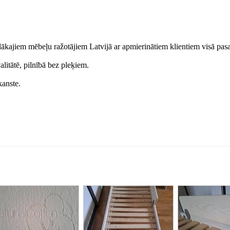
lākajiem mēbeļu ražotājiem Latvijā ar apmierinātiem klientiem visā pasa
litātē, pilnībā bez pleķiem.
kanste.