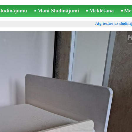
 Sludinājumu
Mani Sludinājumi
Meklēšana
Me
Atgriezties uz sludin