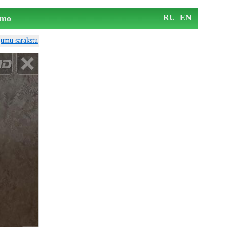
mo
RU
EN
ājumu sarakstu