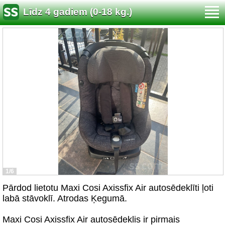
Līdz 4 gadiem (0-18 kg.)
1/6
Pārdod lietotu Maxi Cosi Axissfix Air autosēdeklīti ļoti
labā stāvoklī. Atrodas Ķegumā.
Maxi Cosi Axissfix Air autosēdeklis ir pirmais