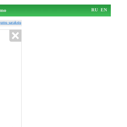
mo
RU
EN
ājumu sarakstu