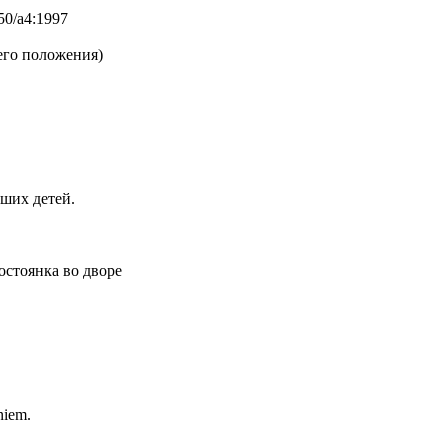
50/a4:1997
чего положения)
рших детей.
тостоянка во дворе
niem.