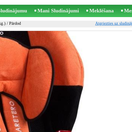
 Sludinājumu
Mani Sludinājumi
Meklēšana
Me
kg.)
/ Pārdod
Atgriezties uz sludin