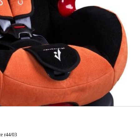
е r44/03