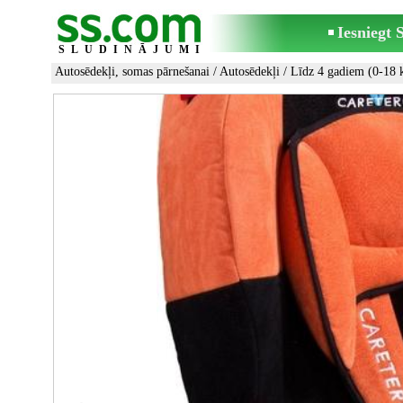
Iesniegt
SLUDINĀJUMI
Autosēdekļi, somas pārnešanai
/
Autosēdekļi
/
Līdz 4 gadiem (0-18 