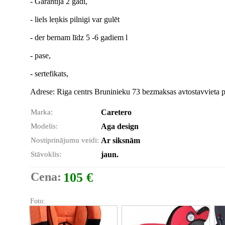
- Garantija 2 gadi,
- liels leņkis pilnigi var gulēt
- der bernam līdz 5 -6 gadiem l
- pase,
- sertefikats,
Adrese: Riga centrs Bruninieku 73 bezmaksas avtostavvieta 
Marka:
Caretero
Modelis:
Aga design
Nostiprinājumu veidi:
Ar siksnām
Stāvoklis:
jaun.
Cena:
105 €
Foto: