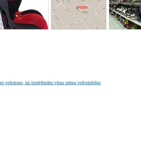
 velotrase, lai izmēģinātu visus mūsu velosipēdus