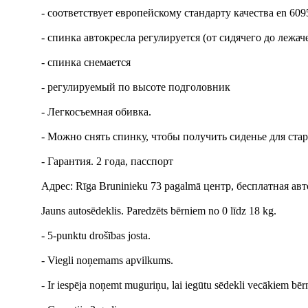
- соответствует европейскому стандарту качества en 609
- cпинка автокресла регулируется (от сидячего до лежа
- спинка снемается
- регулируемый по высоте подголовник
- Легкосъемная обивка.
- Можно снять спинку, чтобы получить сиденье для ста
- Гарантия. 2 года, пасспорт
Адрес: Rīga Bruninieku 73 pagalmā центр, бесплатная ав
Jauns autosēdeklis. Paredzēts bērniem no 0 līdz 18 kg.
- 5-punktu drošības josta.
- Viegli noņemams apvilkums.
- Ir iespēja noņemt muguriņu, lai iegūtu sēdekli vecākiem bēr