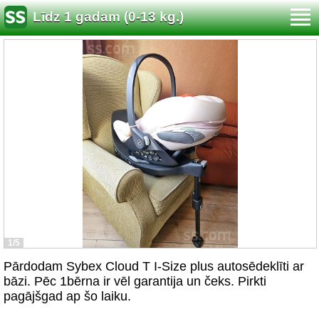
Līdz 1 gadam (0-13 kg.)
1/5
Pārdodam Sybex Cloud T I-Size plus autosēdeklīti ar
bāzi. Pēc 1bērna ir vēl garantija un čeks. Pirkti
pagājšgad ap šo laiku.