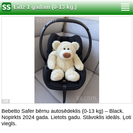
Līdz 1 gadam (0-13 kg.)
1/5
Bebetto Safer bērnu autosēdeklis (0-13 kg) – Black.
Nopirkts 2024 gada. Lietots gadu. Stāvoklis ideāls. Ļoti
viegls.