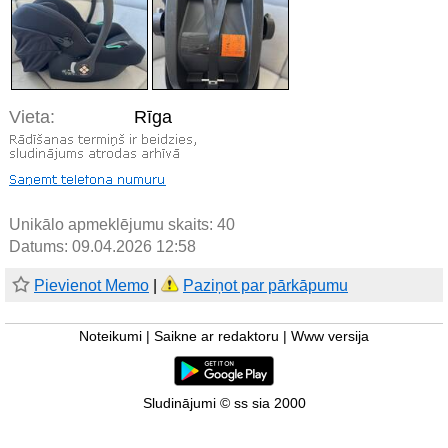
Vieta:
Rīga
Unikālo apmeklējumu skaits:
40
Datums: 09.04.2026 12:58
Pievienot Memo
|
Paziņot par pārkāpumu
Noteikumi
|
Saikne ar redaktoru
|
Www versija
Sludinājumi © ss sia 2000