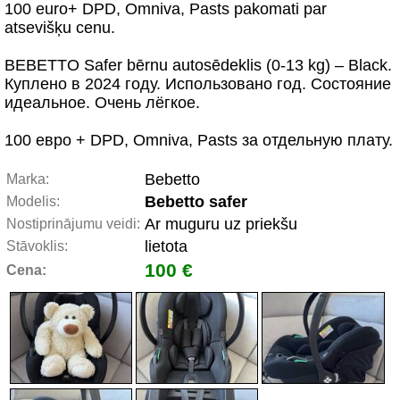
100 euro+ DPD, Omniva, Pasts pakomati par
atsevišķu cenu.
BEBETTO Safer bērnu autosēdeklis (0-13 kg) – Black.
Куплено в 2024 году. Использовано год. Состояние
идеальное. Очень лёгкое.
100 евро + DPD, Omniva, Pasts за отдельную плату.
Bebetto
Marka:
Bebetto safer
Modelis:
Ar muguru uz priekšu
Nostiprinājumu veidi:
lietota
Stāvoklis:
100 €
Cena: