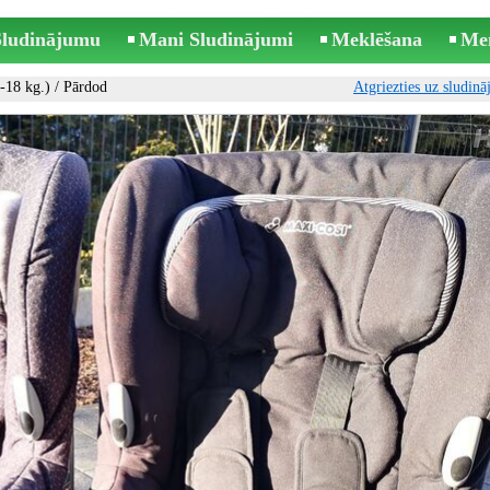
 Sludinājumu
Mani Sludinājumi
Meklēšana
Me
-18 kg.)
/ Pārdod
Atgriezties uz sludin