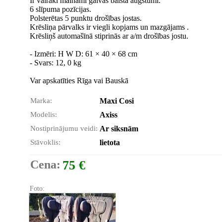
Ir vairāki maināmi galvas balsta augstumi.
6 slīpuma pozīcijas.
Polsterētas 5 punktu drošības jostas.
Krēsliņa pārvalks ir viegli kopjams un mazgājams .
Krēsliņš automašīnā stiprinās ar a/m drošības jostu.
- Izmēri: H W D: 61 × 40 × 68 cm
- Svars: 12, 0 kg
Var apskatīties Rīga vai Bauskā
Marka:
Maxi Cosi
Modelis:
Axiss
Nostiprinājumu veidi:
Ar siksnām
Stāvoklis:
lietota
Cena:
75 €
Foto: