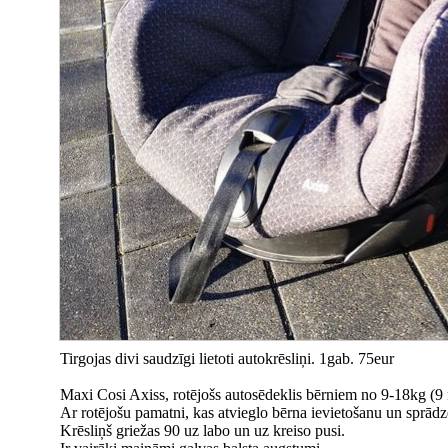
Tirgojas divi saudzīgi lietoti autokrēsliņi. 1gab. 75eur
Maxi Cosi Axiss, rotējošs autosēdeklis bērniem no 9-18kg (9 
Ar rotējošu pamatni, kas atvieglo bērna ievietošanu un sprād
Krēsliņš griežas 90 uz labo un uz kreiso pusi.