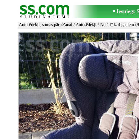
Iesniegt
SLUDINĀJUMI
Autosēdekļi, somas pārnešanai
/
Autosēdekļi
/
No 1 līdz 4 gadiem (9