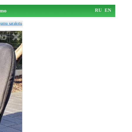
mo
RU
EN
ājumu sarakstu