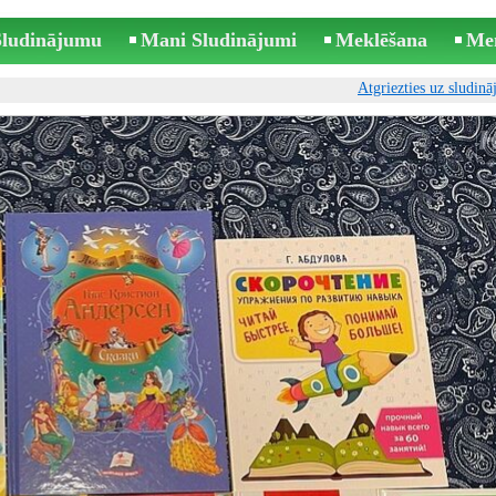
 Sludinājumu
Mani Sludinājumi
Meklēšana
Me
Atgriezties uz sludin