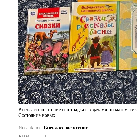
Внеклассное чтение и тетрадка с задачами по математик
Состояние новых.
Nosaukums:
Внеклассное чтение
Klase:
1