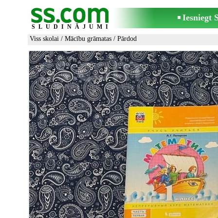
Iesniegt
SLUDINĀJUMI
Viss skolai
/
Mācību grāmatas
/ Pārdod