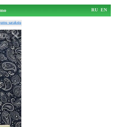
mo
RU
EN
ājumu sarakstu