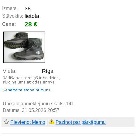
38
Izmērs:
lietota
Stāvoklis:
28 €
Cena:
Vieta:
Rīga
Unikālo apmeklējumu skaits:
141
Datums: 31.05.2026 20:57
Pievienot Memo
|
Paziņot par pārkāpumu