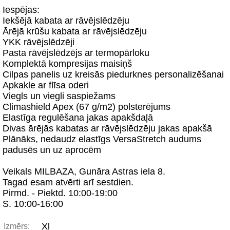
Iespējas:
Iekšējā kabata ar rāvējslēdzēju
Ārējā krūšu kabata ar rāvējslēdzēju
YKK rāvējslēdzēji
Pasta rāvējslēdzējs ar termopārloku
Komplektā kompresijas maisiņš
Cilpas panelis uz kreisās piedurknes personalizēšanai
Apkakle ar flīsa oderi
Viegls un viegli saspiežams
Climashield Apex (67 g/m2) polsterējums
Elastīga regulēšana jakas apakšdaļā
Divas ārējās kabatas ar rāvējslēdzēju jakas apakšā
Plānāks, nedaudz elastīgs VersaStretch audums
padusēs un uz aprocēm
Veikals MILBAZA, Gunāra Astras iela 8.
Tagad esam atvērti arī sestdien.
Pirmd. - Piektd. 10:00-19:00
S. 10:00-16:00
Xl
Izmērs: