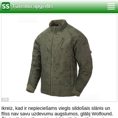
Tūrisma apģērbs
1/6
Ikreiz, kad ir nepieciešams viegls sildošais slānis un
flīss nav savu uzdevumu augstumos, glābj Wolfound.