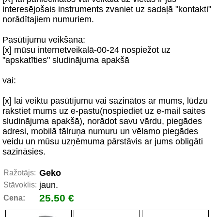
interesējošais instruments zvaniet uz sadaļā "kontakti"
norādītajiem numuriem.
Pasūtījumu veikšana:
[x] mūsu internetveikalā-00-24 nospiežot uz
"apskatīties" sludinājuma apakšā
vai:
[x] lai veiktu pasūtījumu vai sazinātos ar mums, lūdzu
rakstiet mums uz e-pastu(nospiediet uz e-mail saites
sludinājuma apakšā), norādot savu vārdu, piegādes
adresi, mobilā tālruņa numuru un vēlamo piegādes
veidu un mūsu uzņēmuma pārstāvis ar jums obligāti
sazināsies.
Geko
Ražotājs:
jaun.
Stāvoklis:
25.50 €
Cena: