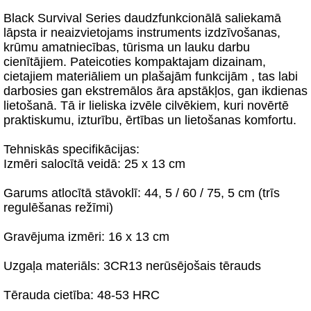
Black Survival Series daudzfunkcionālā saliekamā
lāpsta ir neaizvietojams instruments izdzīvošanas,
krūmu amatniecības, tūrisma un lauku darbu
cienītājiem. Pateicoties kompaktajam dizainam,
cietajiem materiāliem un plašajām funkcijām , tas labi
darbosies gan ekstremālos āra apstākļos, gan ikdienas
lietošanā. Tā ir lieliska izvēle cilvēkiem, kuri novērtē
praktiskumu, izturību, ērtības un lietošanas komfortu.
Tehniskās specifikācijas:
Izmēri salocītā veidā: 25 x 13 cm
Garums atlocītā stāvoklī: 44, 5 / 60 / 75, 5 cm (trīs
regulēšanas režīmi)
Gravējuma izmēri: 16 x 13 cm
Uzgaļa materiāls: 3CR13 nerūsējošais tērauds
Tērauda cietība: 48-53 HRC