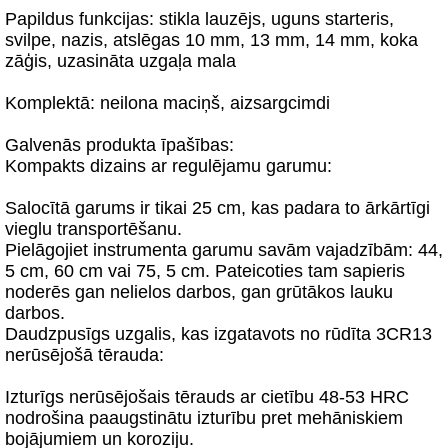
Papildus funkcijas: stikla lauzējs, uguns starteris,
svilpe, nazis, atslēgas 10 mm, 13 mm, 14 mm, koka
zāģis, uzasināta uzgaļa mala
Komplektā: neilona maciņš, aizsargcimdi
Galvenās produkta īpašības:
Kompakts dizains ar regulējamu garumu:
Salocītā garums ir tikai 25 cm, kas padara to ārkārtīgi
vieglu transportēšanu.
Pielāgojiet instrumenta garumu savām vajadzībām: 44,
5 cm, 60 cm vai 75, 5 cm. Pateicoties tam sapieris
noderēs gan nelielos darbos, gan grūtākos lauku
darbos.
Daudzpusīgs uzgalis, kas izgatavots no rūdīta 3CR13
nerūsējošā tērauda:
Izturīgs nerūsējošais tērauds ar cietību 48-53 HRC
nodrošina paaugstinātu izturību pret mehāniskiem
bojājumiem un koroziju.