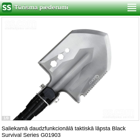
Tūrisma piederumi
1/9
Saliekamā daudzfunkcionālā taktiskā lāpsta Black
Survival Series G01903