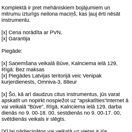
Komplektā ir pret mehāniskiem bojājumiem un
mitrumu izturīgs neilona maciņš, kas ļauj ērti nēsāt
instrumentu.
[x] Cena norādīta ar PVN,
[x] Garantija
Piegāde:
[x] Saņemšana veikalā Būve, Kalnciema ielā 129,
Rīgā: Bez maksas
[x] Piegādes Latvijas teritorijā veic Venipak
kurjerdienests, Omniva-3, 88eur
[x] Šo, kā arī daudzus citus instrumentus, jūs varat
apskatīt un nopirkt nospiežot uz "apskatīties"internet ā
vai veikalā "Būve", Rīgā, Kalnciema ielā 129, darba
dienās no 9. 00-18. 00, sestdienās no 9. 00-17. 00,
svētdienās veikals ir slēgts.
[X] lai pārliecinātos vai veikalā uz vietas ir jūs