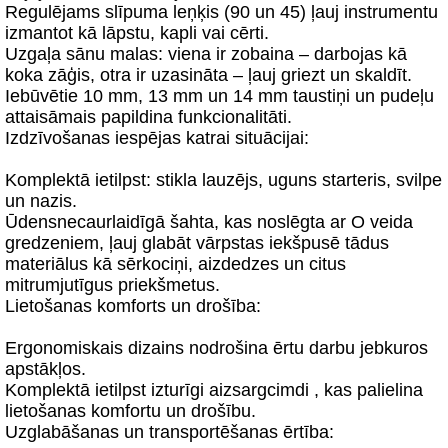
Regulējams slīpuma leņķis (90 un 45) ļauj instrumentu
izmantot kā lāpstu, kapli vai cērti.
Uzgaļa sānu malas: viena ir zobaina – darbojas kā
koka zāģis, otra ir uzasināta – ļauj griezt un skaldīt.
Iebūvētie 10 mm, 13 mm un 14 mm taustiņi un pudeļu
attaisāmais papildina funkcionalitāti.
Izdzīvošanas iespējas katrai situācijai:
Komplektā ietilpst: stikla lauzējs, uguns starteris, svilpe
un nazis.
Ūdensnecaurlaidīgā šahta, kas noslēgta ar O veida
gredzeniem, ļauj glabāt vārpstas iekšpusē tādus
materiālus kā sērkociņi, aizdedzes un citus
mitrumjutīgus priekšmetus.
Lietošanas komforts un drošība:
Ergonomiskais dizains nodrošina ērtu darbu jebkuros
apstākļos.
Komplektā ietilpst izturīgi aizsargcimdi , kas palielina
lietošanas komfortu un drošību.
Uzglabāšanas un transportēšanas ērtība: