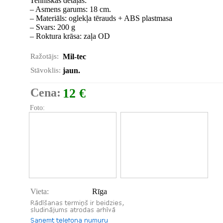
Tehniskas detaļas:
– Asmens garums: 18 cm.
– Materiāls: oglekļa tērauds + ABS plastmasa
– Svars: 200 g
– Roktura krāsa: zaļa OD
Ražotājs:
Mil-tec
Stāvoklis:
jaun.
Cena:
12 €
Foto:
Vieta:
Rīga