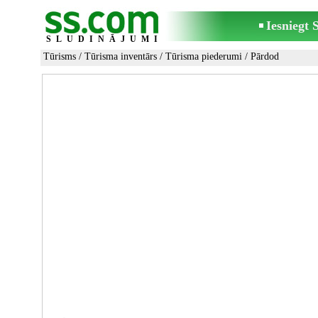
Iesniegt
SLUDINĀJUMI
Tūrisms
/
Tūrisma inventārs
/
Tūrisma piederumi
/ Pārdod