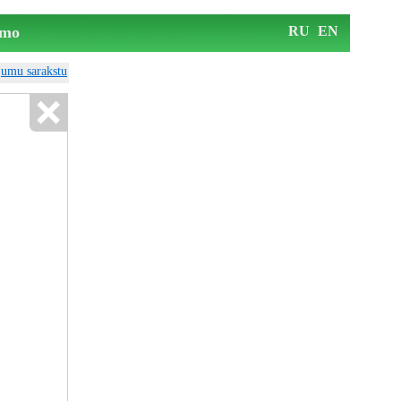
mo
RU
EN
ājumu sarakstu