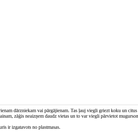
ienam dārzniekam vai pārgājienam. Tas ļauj viegli griezt koku un citus
ainam, zāģis neaizņem daudz vietas un to var viegli pārvietot mugurso
ris ir izgatavots no plastmasas.