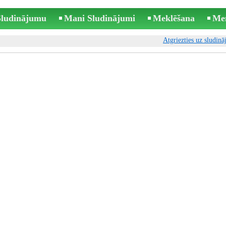
 Sludinājumu
Mani Sludinājumi
Meklēšana
Me
Atgriezties uz sludin