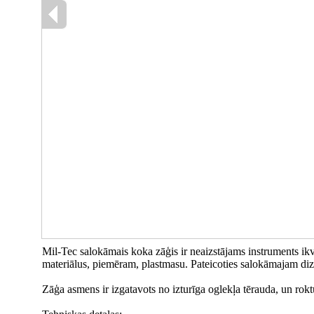
Mil-Tec salokāmais koka zāģis ir neaizstājams instruments ikv
materiālus, piemēram, plastmasu. Pateicoties salokāmajam diz
Zāģa asmens ir izgatavots no izturīga oglekļa tērauda, un roktu