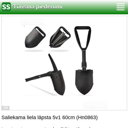
Tūrisma piederumi
1/5
Saliekama liela lāpsta 5v1 60cm (Hn0863)