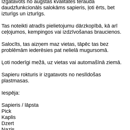
Izgatavots no augstas kvalitātes tērauda
daudzfunkcionāls salokāms sapieris, ļoti ērts, bet
izturīgs un izturīgs.
Tas noteikti atradīs pielietojumu dārzkopībā, kā arī
ceļojumos, kempingos vai izdzīvošanas braucienos.
Salocīts, tas aizņem maz vietas, tāpēc tas bez
problēmām iederēsies pat nelielā mugursomā.
Ļoti noderīgi mežā, uz vietas vai automašīnā ziemā.
Sapieru rokturis ir izgatavots no neslīdošas
plastmasas.
Iespēja:
Sapieris / lāpsta
Pick
Kaplis
Dzert
Nazis