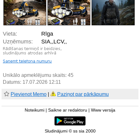
Vieta:
Rīga
Uzņēmums:
SIA,,LCV,,
Unikālo apmeklējumu skaits:
45
Datums: 17.07.2026 12:11
Pievienot Memo
|
Paziņot par pārkāpumu
Noteikumi
|
Saikne ar redaktoru
|
Www versija
Sludinājumi © ss sia 2000