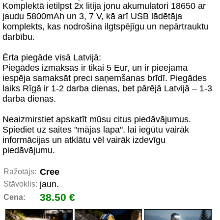
Komplektā ietilpst 2x litija jonu akumulatori 18650 ar
jaudu 5800mAh un 3, 7 V, kā arī USB lādētāja
komplekts, kas nodrošina ilgtspējīgu un nepārtrauktu
darbību.
Ērta piegāde visā Latvijā:
Piegādes izmaksas ir tikai 5 Eur, un ir pieejama
iespēja samaksāt preci saņemšanas brīdī. Piegādes
laiks Rīgā ir 1-2 darba dienas, bet pārējā Latvijā – 1-3
darba dienas.
Neaizmirstiet apskatīt mūsu citus piedāvājumus.
Spiediet uz saites "mājas lapa", lai iegūtu vairāk
informācijas un atklātu vēl vairāk izdevīgu
piedāvājumu.
Cree
Ražotājs:
jaun.
Stāvoklis:
38.50 €
Cena: