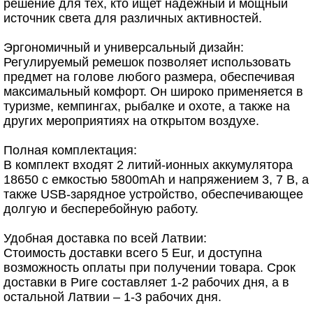
решение для тех, кто ищет надежный и мощный
источник света для различных активностей.
Эргономичный и универсальный дизайн:
Регулируемый ремешок позволяет использовать
предмет на голове любого размера, обеспечивая
максимальный комфорт. Он широко применяется в
туризме, кемпингах, рыбалке и охоте, а также на
других мероприятиях на открытом воздухе.
Полная комплектация:
В комплект входят 2 литий-ионных аккумулятора
18650 с емкостью 5800mAh и напряжением 3, 7 В, а
также USB-зарядное устройство, обеспечивающее
долгую и бесперебойную работу.
Удобная доставка по всей Латвии:
Стоимость доставки всего 5 Eur, и доступна
возможность оплаты при получении товара. Срок
доставки в Риге составляет 1-2 рабочих дня, а в
остальной Латвии – 1-3 рабочих дня.