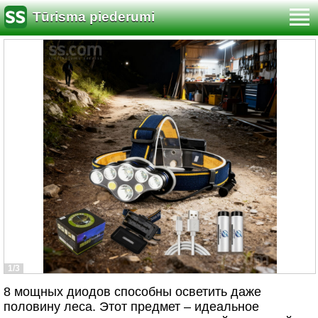
Tūrisma piederumi
1/3
8 мощных диодов способны осветить даже
половину леса. Этот предмет – идеальное