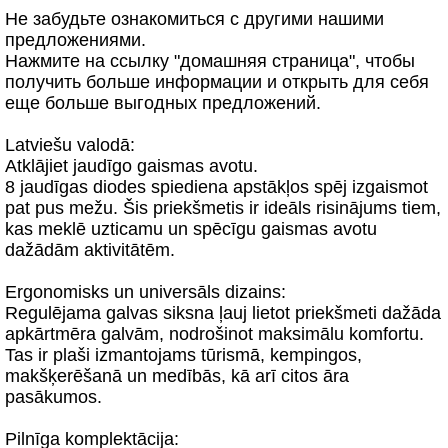
Не забудьте ознакомиться с другими нашими
предложениями.
Нажмите на ссылку "домашняя страница", чтобы
получить больше информации и открыть для себя
еще больше выгодных предложений.
Latviešu valodā:
Atklājiet jaudīgo gaismas avotu.
8 jaudīgas diodes spiediena apstākļos spēj izgaismot
pat pus mežu. Šis priekšmetis ir ideāls risinājums tiem,
kas meklē uzticamu un spēcīgu gaismas avotu
dažādām aktivitātēm.
Ergonomisks un universāls dizains:
Regulējama galvas siksna ļauj lietot priekšmeti dažāda
apkārtmēra galvām, nodrošinot maksimālu komfortu.
Tas ir plaši izmantojams tūrismā, kempingos,
makšķerēšanā un medībās, kā arī citos āra
pasākumos.
Pilnīga komplektācija: