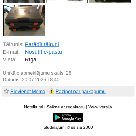
Tālrunis:
Parādīt tālruni
E-mail:
Nosūtīt e-pastu
Vieta:
Rīga
Unikālo apmeklējumu skaits:
26
Datums: 20.07.2026 18:40
Pievienot Memo
|
Paziņot par pārkāpumu
Noteikumi
|
Saikne ar redaktoru
|
Www versija
Sludinājumi © ss sia 2000