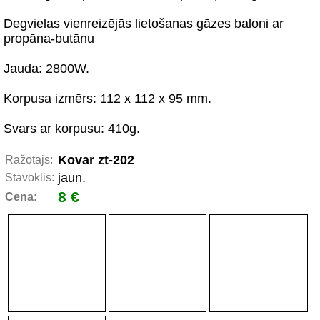
Degvielas vienreizējās lietošanas gāzes baloni ar
propāna-butānu
Jauda: 2800W.
Korpusa izmērs: 112 x 112 x 95 mm.
Svars ar korpusu: 410g.
Kovar zt-202
Ražotājs:
jaun.
Stāvoklis:
8 €
Cena: