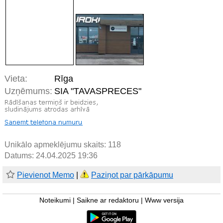
Vieta:
Rīga
Uzņēmums:
SIA "TAVASPRECES"
Unikālo apmeklējumu skaits:
118
Datums: 24.04.2025 19:36
Pievienot Memo
|
Paziņot par pārkāpumu
Noteikumi
|
Saikne ar redaktoru
|
Www versija