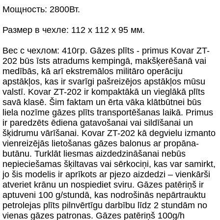
Мощность: 2800Вт.
Размер в чехле: 112 х 112 х 95 мм.
Вес с чехлом: 410гр. Gāzes plīts - primus Kovar ZT-
202 būs īsts atradums kempingā, makšķerēšanā vai
medībās, kā arī ekstremālos militāro operāciju
apstākļos, kas ir svarīgi pašreizējos apstākļos mūsu
valstī. Kovar ZT-202 ir kompaktākā un vieglākā plīts
savā klasē. Šim faktam un ērta vāka klātbūtnei būs
liela nozīme gāzes plīts transportēšanas laikā. Primus
ir paredzēts ēdiena gatavošanai vai sildīšanai un
šķidrumu vārīšanai. Kovar ZT-202 kā degvielu izmanto
vienreizējās lietošanas gāzes balonus ar propāna-
butānu. Turklāt liesmas aizdedzināšanai nebūs
nepieciešamas šķiltavas vai sērkociņi, kas var samirkt,
jo šis modelis ir aprīkots ar pjezo aizdedzi – vienkārši
atveriet krānu un nospiediet sviru. Gāzes patēriņš ir
aptuveni 100 g/stundā, kas nodrošinās nepārtrauktu
petrolejas plīts pilnvērtīgu darbību līdz 2 stundām no
vienas gāzes patronas. Gāzes patēriņš 100g/h