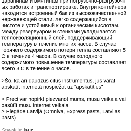
царапинам и вмятинам при погрузочно-разгрузочн
ых работах и транспортировке. Внутри контейнера
находится встроенный бак из высококачественной
нержавеющей стали, легко содержащийся в
чистоте и устойчивый к органическим кислотам.
Между резервуаром и стенками укладывается
теплоизоляционный слой, поддерживающий
температуру в течение многих часов. В случае
горячего содержимого потери тепла составляют 5
C в течение 4 часов. В случае холодного
содержимого повышение температуры составляет
всего 3 C в течение 4 часов.
>Šo, kā arī daudzus citus instrumentus, jūs varat
apskatīt internetā nospiežot uz "apskatīties"
> Preci var nopirkt piezvanot mums, musu veikala vai
pasūtīt musu internet veikala
> Piegāde Latvijā (Omniva, Express pasts, Latvijas
pasts)
jaun.
Stāvoklis: