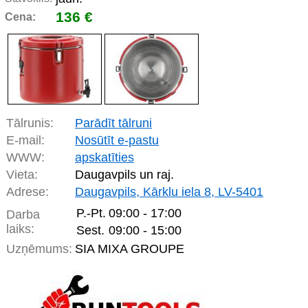
136 €
Cena:
Tālrunis:
Parādīt tālruni
E-mail:
Nosūtīt e-pastu
WWW:
apskatīties
Vieta:
Daugavpils un raj.
Adrese:
Daugavpils, Kārklu iela 8, LV-5401
P.-Pt.
09:00 - 17:00
Darba
laiks:
Sest.
09:00 - 15:00
Uzņēmums:
SIA MIXA GROUPE