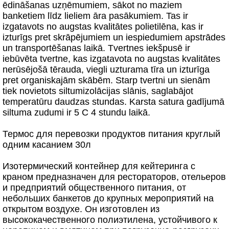
ēdināšanas uzņēmumiem, sākot no maziem
banketiem līdz lieliem āra pasākumiem. Tas ir
izgatavots no augstas kvalitātes polietilēna, kas ir
izturīgs pret skrāpējumiem un iespiedumiem apstrādes
un transportēšanas laikā. Tvertnes iekšpusē ir
iebūvēta tvertne, kas izgatavota no augstas kvalitātes
nerūsējošā tērauda, viegli uzturama tīra un izturīga
pret organiskajām skābēm. Starp tvertni un sienām
tiek novietots siltumizolācijas slānis, saglabājot
temperatūru daudzas stundas. Karsta satura gadījumā
siltuma zudumi ir 5 C 4 stundu laikā.
Термос для перевозки продуктов питания круглый
одним касанием 30л
Изотермический контейнер для кейтеринга с
краном предназначен для рестораторов, отельеров
и предприятий общественного питания, от
небольших банкетов до крупных мероприятий на
открытом воздухе. Он изготовлен из
высококачественного полиэтилена, устойчивого к