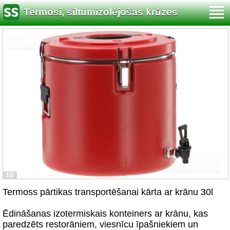
Termosi, siltumizolējošas krūzes
1/2
Termoss pārtikas transportēšanai kārta ar krānu 30l
Ēdināšanas izotermiskais konteiners ar krānu, kas
paredzēts restorāniem, viesnīcu īpašniekiem un