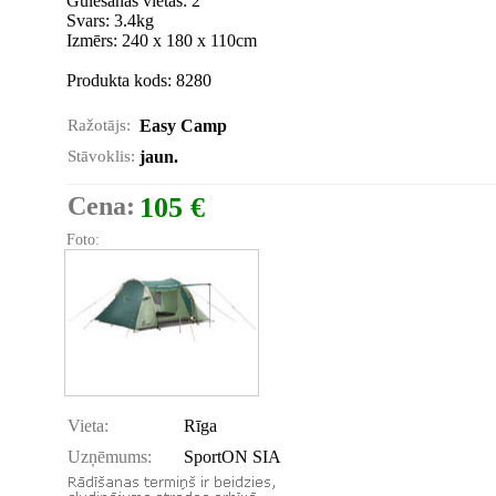
Gulēšanas vietas: 2
Svars: 3.4kg
Izmērs: 240 x 180 x 110cm
Produkta kods: 8280
Ražotājs:
Easy Camp
Stāvoklis:
jaun.
Cena:
105 €
Foto:
Vieta:
Rīga
Uzņēmums:
SportON SIA