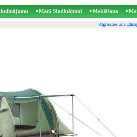
 Sludinājumu
Mani Sludinājumi
Meklēšana
Me
Atgriezties uz sludin