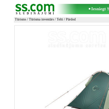
Iesniegt
SLUDINĀJUMI
Tūrisms
/
Tūrisma inventārs
/
Telti
/ Pārdod