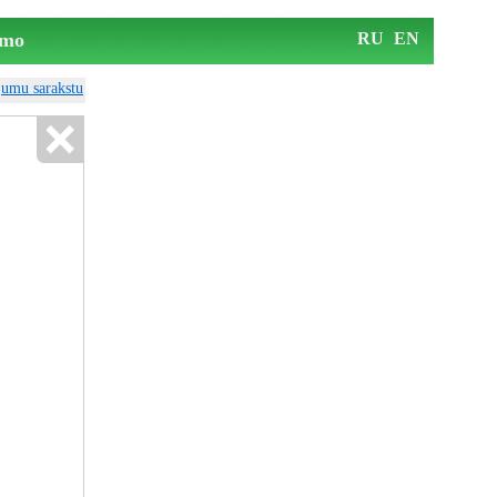
mo
RU
EN
ājumu sarakstu