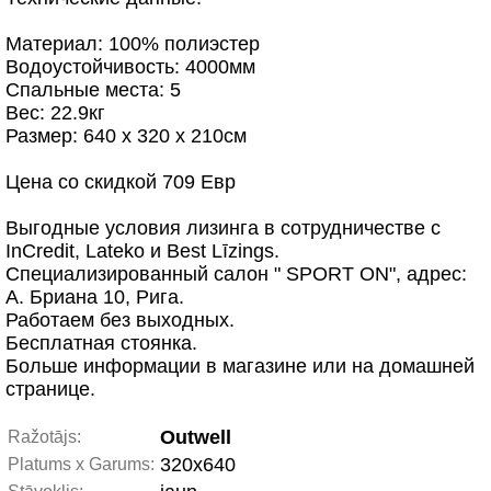
Материал: 100% полиэстер
Водоустойчивость: 4000мм
Спальные места: 5
Вес: 22.9кг
Размер: 640 x 320 x 210см
Цена со скидкой 709 Евр
Выгодные условия лизинга в сотрудничестве с
InCredit, Lateko и Best Līzings.
Специализированный салон " SPORT ON", адрес:
А. Бриана 10, Рига.
Работаем без выходных.
Бесплатная стоянка.
Больше информации в магазине или на домашней
странице.
Outwell
Ražotājs:
320x640
Platums x Garums: