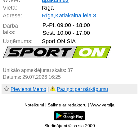
WWW:
apskatīties
Vieta:
Rīga
Adrese:
Rīga,Katlakalna iela 3
P.-Pt.
09:00 - 18:00
Darba
laiks:
Sest.
10:00 - 17:00
Uzņēmums:
Sport ON SIA
Unikālo apmeklējumu skaits:
37
Datums: 29.07.2026 16:25
Pievienot Memo
|
Paziņot par pārkāpumu
Noteikumi
|
Saikne ar redaktoru
|
Www versija
Sludinājumi © ss sia 2000