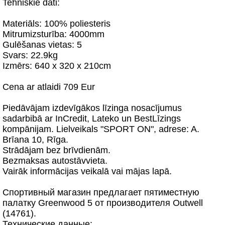
Tehniskie dati:
Materiāls: 100% poliesteris
Mitrumizsturība: 4000mm
Gulēšanas vietas: 5
Svars: 22.9kg
Izmērs: 640 x 320 x 210cm
Cena ar atlaidi 709 Eur
Piedāvājam izdevīgākos līzinga nosacījumus
sadarbibā ar InCredit, Lateko un BestLīzings
kompānijam. Lielveikals "SPORT ON", adrese: A.
Brīana 10, Rīga.
Strādājam bez brīvdienām.
Bezmaksas autostāvvieta.
Vairāk informācijas veikalā vai mājas lapā.
Спортивный магазин предлагает пятиместную
палатку Greenwood 5 от производителя Outwell
(14761).
Технические данные: