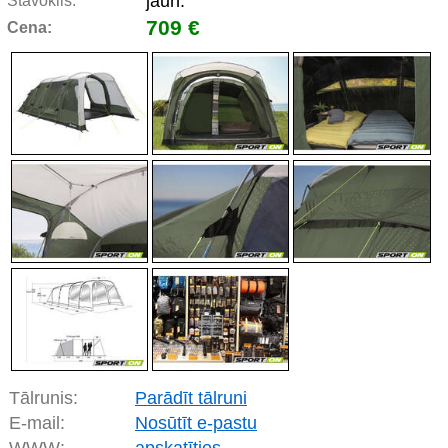
jaun.
Stāvoklis:
709 €
Cena:
Tālrunis:
Parādīt tālruni
E-mail:
Nosūtīt e-pastu