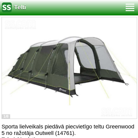
Telti
1/8
Sporta lielveikals piedāvā piecvietīgo teltu Greenwood
5 no ražotāja Outwell (14761).