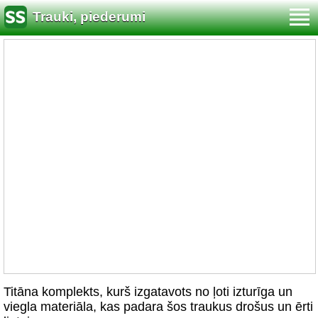
Trauki, piederumi
Titāna komplekts, kurš izgatavots no ļoti izturīga un
viegla materiāla, kas padara šos traukus drošus un ērti