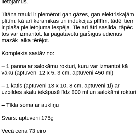
lietojamus.
Titāna trauki ir piemēroti gan gāzes, gan elektriskajām
plītīm, kā arī keramikas un indukcijas plītīm, tādēļ tiem
ir plaša pielietojuma iespēja. Tie arī ātri sasilda, tāpēc
tos var izmantot, lai pagatavotu garšīgus ēdienus
mazāk laika tērējot.
Komplekts sastāv no:
– 1 panna ar salokāmu rokturi, kuru var izmantot kā
vāku (aptuveni 12 x 5, 3 cm, aptuveni 450 ml)
– 1 katls (aptuveni 13 x 10, 8 cm, aptuveni 1l) ar
uzpildes skalu iekšpusē līdz 800 ml un salokāmi rokturi
– Tīkla soma ar aukliņu
Svars: aptuveni 175g
Vecā cena 73 eiro