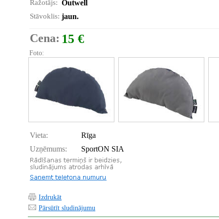
Ražotājs:
Outwell
Stāvoklis:
jaun.
Cena:
15 €
Foto:
Vieta:
Rīga
Uzņēmums:
SportON SIA
Izdrukāt
Pārsūtīt sludinājumu