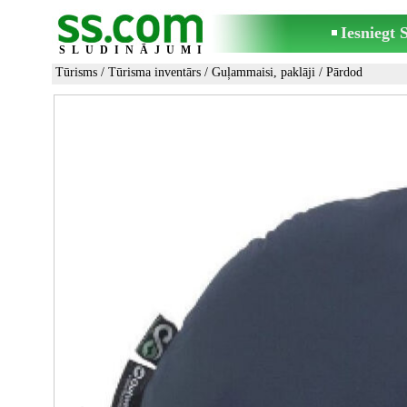
Iesniegt
SLUDINĀJUMI
Tūrisms
/
Tūrisma inventārs
/
Guļammaisi, paklāji
/ Pārdod