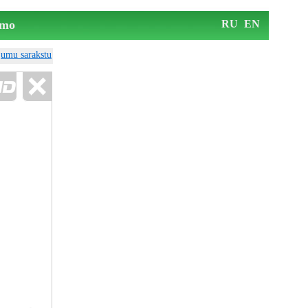
mo
RU
EN
ājumu sarakstu