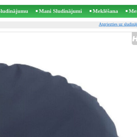
 Sludinājumu
Mani Sludinājumi
Meklēšana
Me
Atgriezties uz sludin