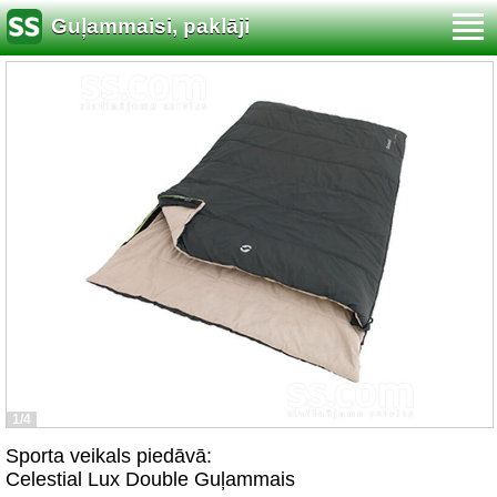
Guļammaisi, paklāji
1/4
Sporta veikals piedāvā:
Celestial Lux Double Guļammais