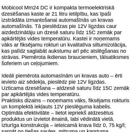
Mobicool Mm24 DC ir kompakta termoelektriskā
dzesēšanas kaste ar 21 litru ietilpību, kas īpaši
izstrādāta izmantošanai automašīnās un kravas
automašīnās. Tā pieslēdzas pie 12V ligzdas caur
aizdedzinātāju un dzesē saturu līdz 15C zemāk par
apkārtējās vides temperatūru. Kastei ir noņemams
vāks ar fiksējamu rokturi un kvalitatīva siltumizolācija,
kas palīdz saglabāt aukstumu arī pēc atslēgšanas no
strāvas. Piemērota ikdienas braucieniem, tālsatiksmes
šoferiem un ceļojumiem.
Ideāli piemērota automasīnām un kravas auto – ērti
ievieto aiz sēdekļa, pieslēdz pie 12V ligzdas.
Uzticama dzesēšana – atdzesē saturu līdz 15C zemāk
par apkārtējās vides temperatūru.
Praktisks dizains – noņemams vāks, fiksējams rokturis
un komplektā iekļauts 12V pieslēguma kabelis.
Optimāla efektivitāte – lietot iepriekš atdzesētus
produktus un izvietot ēnainā, labi vēdinātā vietā.
Izturīga konstrukcija – ieteicamā krava līdz 0, 75 kg/l;
sargāt no tiešas saules, mitruma un karstuma.