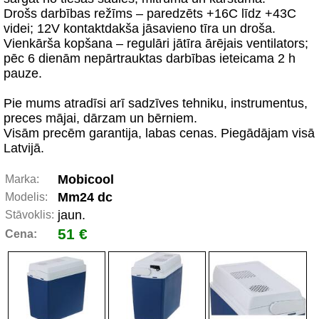
Drošs darbības režīms – paredzēts +16C līdz +43C
videi; 12V kontaktdakša jāsavieno tīra un droša.
Vienkārša kopšana – regulāri jātīra ārējais ventilators;
pēc 6 dienām nepārtrauktas darbības ieteicama 2 h
pauze.
Pie mums atradīsi arī sadzīves tehniku, instrumentus,
preces mājai, dārzam un bērniem.
Visām precēm garantija, labas cenas. Piegādājam visā
Latvijā.
Mobicool
Marka:
Mm24 dc
Modelis:
jaun.
Stāvoklis:
51 €
Cena: