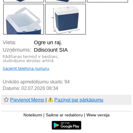
Vieta:
Ogre un raj.
Uzņēmums:
Ddiscount SIA
Unikālo apmeklējumu skaits:
94
Datums: 02.07.2026 08:34
Pievienot Memo
|
Paziņot par pārkāpumu
Noteikumi
|
Saikne ar redaktoru
|
Www versija