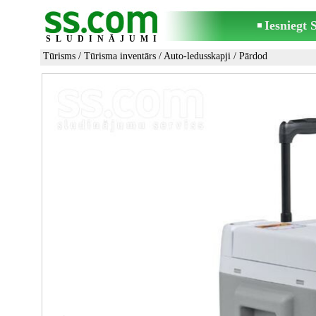
Iesniegt
SLUDINĀJUMI
Tūrisms
/
Tūrisma inventārs
/
Auto-ledusskapji
/ Pārdod