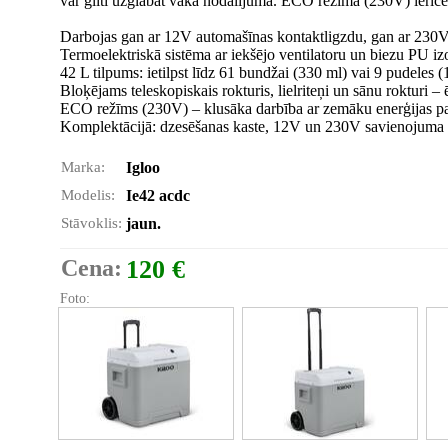
var glīti uzglabāt vāka nodalījumā. ECO režīmā (230V) ierīce
Darbojas gan ar 12V automašīnas kontaktligzdu, gan ar 230V 
Termoelektriskā sistēma ar iekšējo ventilatoru un biezu PU iz
42 L tilpums: ietilpst līdz 61 bundžai (330 ml) vai 9 pudeles (
Bloķējams teleskopiskais rokturis, lielriteņi un sānu rokturi – 
ECO režīms (230V) – klusāka darbība ar zemāku enerģijas pat
Komplektācijā: dzesēšanas kaste, 12V un 230V savienojuma kab
Marka:
Igloo
Modelis:
Ie42 acdc
Stāvoklis:
jaun.
Cena:
120 €
Foto: