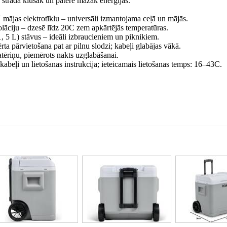
 strādā klusāk un patērē mazāk enerģijas.
mājas elektrotīklu – universāli izmantojama ceļā un mājās.
olāciju – dzesē līdz 20C zem apkārtējās temperatūras.
1, 5 L) stāvus – ideāli izbraucieniem un piknikiem.
ērta pārvietošana pat ar pilnu slodzi; kabeļi glabājas vākā.
ēriņu, piemērots nakts uzglabāšanai.
eļi un lietošanas instrukcija; ieteicamais lietošanas temps: 16–43C.