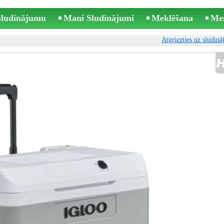
 Sludinājumu
Mani Sludinājumi
Meklēšana
Me
Atgriezties uz sludin