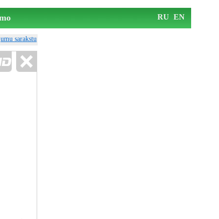
mo
RU
EN
ājumu sarakstu