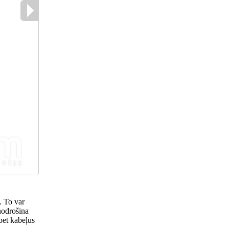
. To var
nodrošina
bet kabeļus