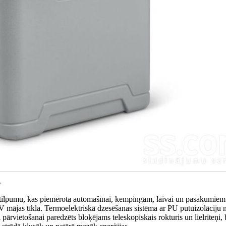
.
ru tilpumu, kas piemērota automašīnai, kempingam, laivai un pasākumiem
 mājas tīkla. Termoelektriskā dzesēšanas sistēma ar PU putuizolāciju 
pārvietošanai paredzēts bloķējams teleskopiskais rokturis un lielriteņi, 