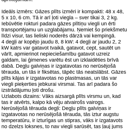
Ideāls izmērs: Gāzes plīts izmēri ir kompakti: 48 x 48,
5 x 10, 6 cm. Tā ir arī ļoti viegla – sver tikai 3, 2 kg.
Iebūvētie rokturi padara gāzes plītiņu viegli un ērti
transportējamu un uzglabājamu. Ņemiet šo priekšmetu
līdzi visur, tas lieliski noderēs dārzā vai kempingā.
4 degļi ar kopējo jaudu 8, 8 kW: 4 degļi ar jaudu 2, 2
kW katrs var gatavot tvaikā, gatavot, cept, sautēt un
vārīt, apmierinot nepieciešamību gatavot uzreiz
galdam, lai ģimenes varētu ēst un izklaidēties brīvā
dabā. Degļu galviņas ir izgatavotas no nerūsējošā
tērauda, un tās ir fiksētas, tāpēc tās neatslābst. Gāzes
plīts kājas ir izgatavotas no plastmasas, un tās var
viegli pieķerties jebkurai virsmai. Tas arī padara šo
izstrādājumu ļoti drošu.
Uzlabots dizains: Vāks aizsargā plīts virsmu un, kad
tas ir atvērts, kalpo kā vēju atvairošs vairogs.
Nerūsējošā tērauda degļi: Degļu plīts galviņas ir
izgatavotas no nerūsējošā tērauda, tās iztur augstu
temperatūru, ir izturīgas un stipras, vāks ir izgatavots
no dzelzs loksnes, to nav viegli sarūsēt, tas ļauj jums