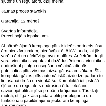
šļūtene un regulators, dziļi melna
Jaunas preces stāvoklis
Garantija: 12 mēneši
Svarīga informācija
Precei bojāts iepakojums.
Šī pārnēsājamā kempinga plīts ir ideāls partneris jūsu
āra piedzīvojumiem, piedāvājot 8, 8 kW jaudu, lai jūs
varētu ātri un efektīvi gatavot maltītes. Ar četrām degli
varat vienlaikus sagatavot dažādus ēdienus, vienlaikus
nodrošinot pilnīgu nosegšanu vējainās dienās,
pateicoties plīts virsmas aizsargājošajam vākam. Šīs
kompakta gāzes plīts automātiskā aizdedze padara to
lietošanai drošu un vienkāršu. Komplektā ietilpstošā
šļūtene un regulators nodrošina ērtu lietošanu,
savienojot plīti ar jūsu propāna krājumiem. Tās dziļi
melnā, stilīgā krāsa padara plīti par elegantu un
funkcionālu papildinājumu jebkuram kempinga
aprīkojumam.