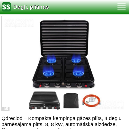
Degļi, plītiņas
1/5
Qdreclod – Kompakta kempinga gāzes plīts, 4 degļu
pārnēsājama plīts, 8, 8 kW, automātiskā aizdedze,