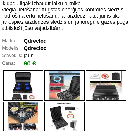
ik gadu ilgāk izbaudīt laiku piknikā.
Viegla lietošana: Augstas enerģijas kontroles slēdzis
nodrošina ērtu lietošanu, lai aizdedzinātu, jums tikai
jānospiež aizdedzes slēdzis un jānoregulē gāzes poga
atbilstoši jūsu vajadzībām.
Qdreclod
Marka:
Qdreclod
Modelis:
jaun.
Stāvoklis:
90 €
Cena: