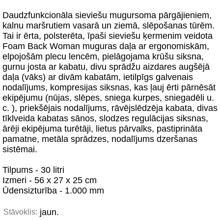
Daudzfunkcionāla sieviešu mugursoma pārgājieniem,
kalnu maršrutiem vasarā un ziemā, slēpošanas tūrēm.
Tai ir ērta, polsterēta, īpaši sieviešu ķermenim veidota
Foam Back Woman muguras daļa ar ergonomiskām,
elpojošām plecu lencēm, pielāgojama krūšu siksna,
gurnu josta ar kabatu, divu sprādžu aizdares augšējā
daļa (vāks) ar divām kabatām, ietilpīgs galvenais
nodalījums, kompresijas siksnas, kas ļauj ērti pārnēsāt
ekipējumu (nūjas, slēpes, sniega kurpes, sniegadēli u.
c. ), priekšējais nodalījums, rāvējslēdzēja kabata, divas
tīklveida kabatas sānos, slodzes regulācijas siksnas,
ārēji ekipējuma turētāji, lietus pārvalks, pastiprināta
pamatne, metāla sprādzes, nodalījums dzeršanas
sistēmai.
Tilpums - 30 litri
Izmeri - 56 x 27 x 25 cm
Ūdensizturība - 1.000 mm
jaun.
Stāvoklis: