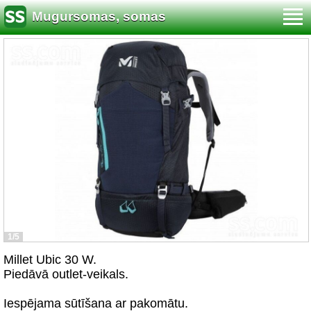
Mugursomas, somas
1/5
Millet Ubic 30 W.
Piedāvā outlet-veikals.
Iespējama sūtīšana ar pakomātu.