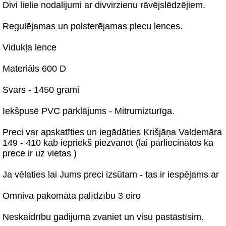
Divi lielie nodalijumi ar divvirzienu rāvējslēdzējiem.
Regulējamas un polsterējamas plecu lences.
Vidukļa lence
Materiāls 600 D
Svars - 1450 grami
Iekšpusē PVC pārklājums - Mitrumizturīga.
Preci var apskatīties un iegādāties Krišjāņa Valdemāra
149 - 410 kab iepriekš piezvanot (lai pārliecinātos ka
prece ir uz vietas )
Ja vēlaties lai Jums preci izsūtam - tas ir iespējams ar
Omniva pakomāta palīdzību 3 eiro
Neskaidrību gadijumā zvaniet un visu pastāstīsim.