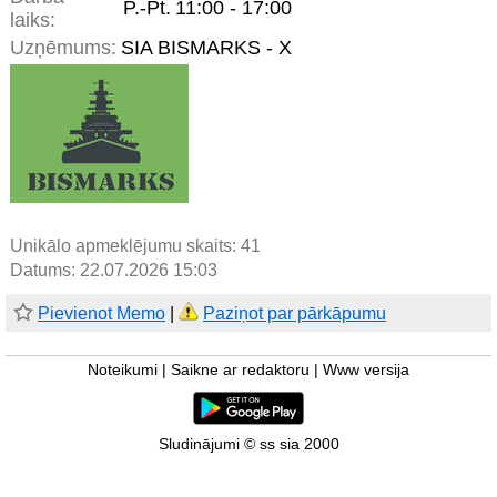
P.-Pt.
11:00 - 17:00
laiks:
Uzņēmums:
SIA BISMARKS - X
Unikālo apmeklējumu skaits:
41
Datums: 22.07.2026 15:03
Pievienot Memo
|
Paziņot par pārkāpumu
Noteikumi
|
Saikne ar redaktoru
|
Www versija
Sludinājumi © ss sia 2000