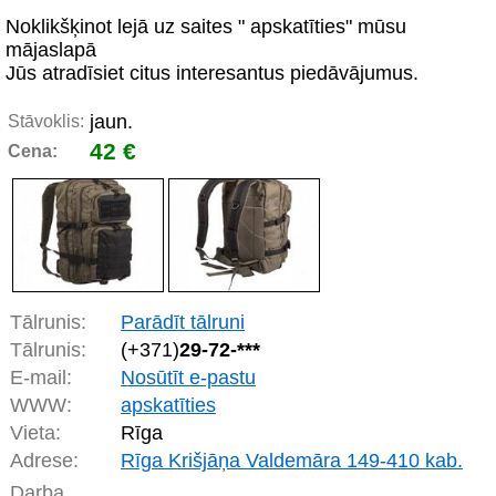
Noklikšķinot lejā uz saites " apskatīties" mūsu
mājaslapā
Jūs atradīsiet citus interesantus piedāvājumus.
jaun.
Stāvoklis:
42 €
Cena:
Tālrunis:
Parādīt tālruni
Tālrunis:
(+371)
29-72-***
E-mail:
Nosūtīt e-pastu
WWW:
apskatīties
Vieta:
Rīga
Adrese:
Rīga Krišjāņa Valdemāra 149-410 kab.
Darba