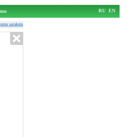
mo
RU
EN
ājumu sarakstu