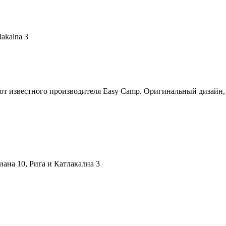
lakalna 3
 от известного производителя Easy Camp. Oригинальный дизайн,
ана 10, Рига и Катлакална 3