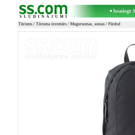
Iesniegt
SLUDINĀJUMI
Tūrisms
/
Tūrisma inventārs
/
Mugursomas, somas
/ Pārdod