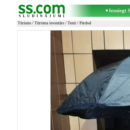
Iesniegt
SLUDINĀJUMI
Tūrisms
/
Tūrisma inventārs
/
Tenti
/ Pārdod