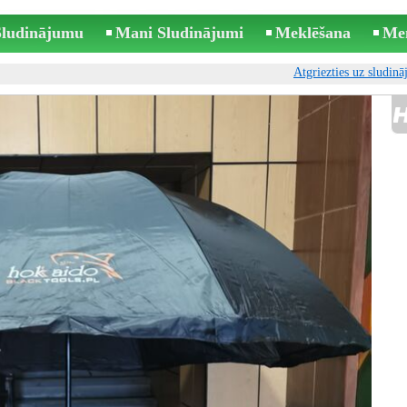
 Sludinājumu
Mani Sludinājumi
Meklēšana
Me
Atgriezties uz sludin