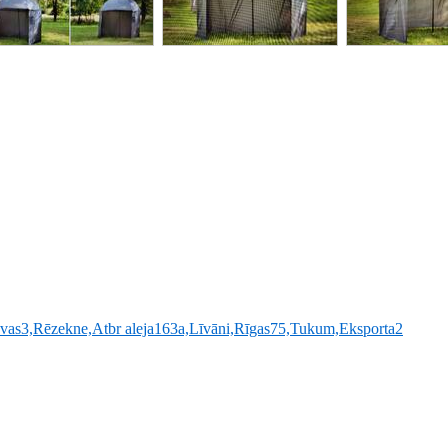
as3,Rēzekne,Atbr aleja163a,Līvāni,Rīgas75,Tukum,Eksporta2