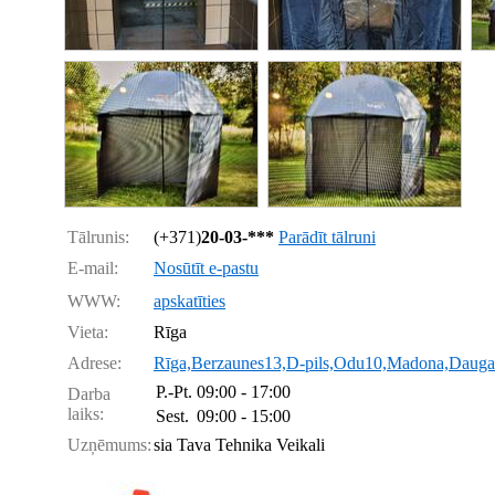
Tālrunis:
(+371)
20-03-***
Parādīt tālruni
E-mail:
Nosūtīt e-pastu
WWW:
apskatīties
Vieta:
Rīga
Adrese:
Rīga,Berzaunes13,D-pils,Odu10,Madona,Daugav
P.-Pt.
09:00 - 17:00
Darba
laiks:
Sest.
09:00 - 15:00
Uzņēmums:
sia Tava Tehnika Veikali