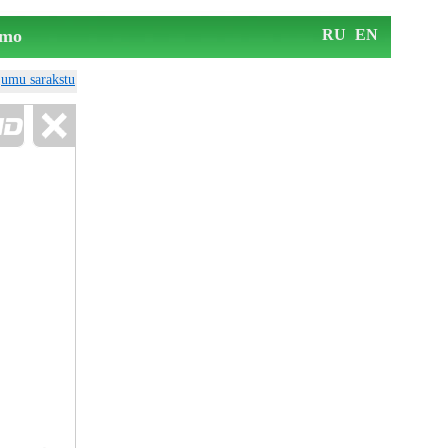
mo
RU
EN
ājumu sarakstu