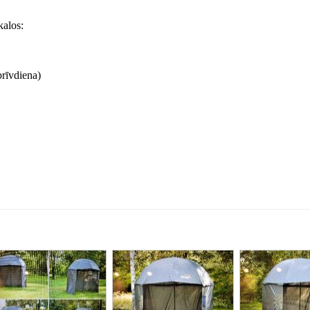
kalos:
brīvdiena)