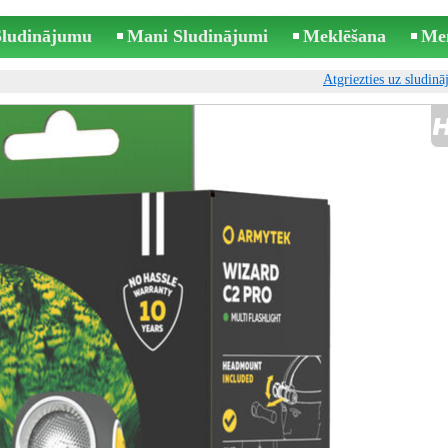
 Sludinājumu
Mani Sludinājumi
Meklēšana
Me
Atgriezties uz sludin