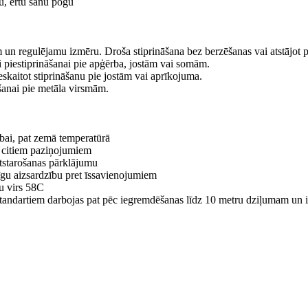
lu, ērtu sānu pogu
 un regulējamu izmēru. Droša stiprināšana bez berzēšanas vai atstājot 
i piestiprināšanai pie apģērba, jostām vai somām.
skaitot stiprināšanu pie jostām vai aprīkojuma.
šanai pie metāla virsmām.
ībai, pat zemā temperatūrā
n citiem paziņojumiem
tatstarošanas pārklājumu
īgu aizsardzību pret īssavienojumiem
nu virs 58C
standartiem darbojas pat pēc iegremdēšanas līdz 10 metru dziļumam un i