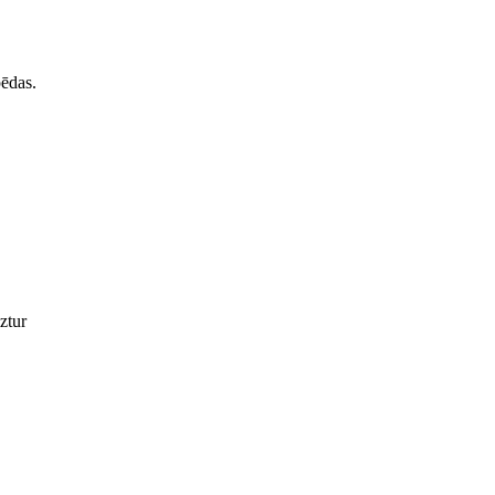
pēdas.
ztur