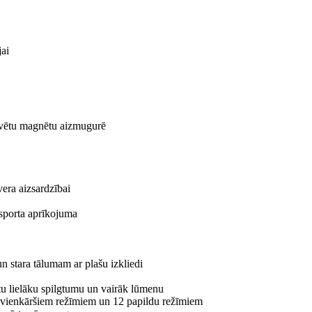
jai
būvētu magnētu aizmugurē
vera aizsardzībai
 sporta aprīkojuma
un stara tālumam ar plašu izkliedi
tu lielāku spilgtumu un vairāk lūmenu
6 vienkāršiem režīmiem un 12 papildu režīmiem