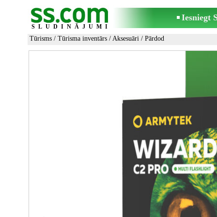
Iesniegt
SLUDINĀJUMI
Tūrisms
/
Tūrisma inventārs
/
Aksesuāri
/ Pārdod