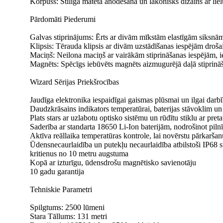
Korpuss: Stilīga matēta anodēšana un lakonisks dizains ar lie
Pārdomāti Piederumi
Galvas stiprinājums: Ērts ar divām mīkstām elastīgām siksnām
Klipsis: Tērauda klipsis ar divām uzstādīšanas iespējām droša
Maciņš: Neilona maciņš ar vairākām stiprināšanas iespējām, ie
Magnēts: Spēcīgs iebūvēts magnēts aizmugurējā daļā stiprinā
Wizard Sērijas Priekšrocības
Jaudīga elektronika iespaidīgai gaismas plūsmai un ilgai darb
Daudzkrāsains indikators temperatūrai, baterijas stāvoklim u
Plats stars ar uzlabotu optisko sistēmu un rūdītu stiklu ar pre
Saderība ar standarta 18650 Li-Ion baterijām, nodrošinot piln
Aktīva reāllaika temperatūras kontrole, lai novērstu pārkarša
Ūdensnecaurlaidība un putekļu necaurlaidība atbilstoši IP68 
kritienus no 10 metru augstuma
Kopā ar izturīgu, ūdensdrošu magnētisko savienotāju
10 gadu garantija
Tehniskie Parametri
Spilgtums: 2500 lūmeni
Stara Tāllums: 131 metri