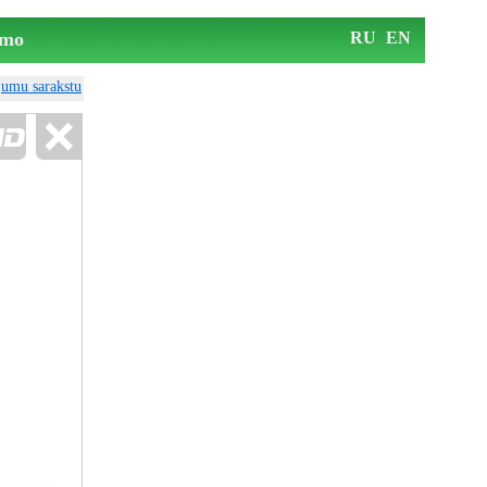
mo
RU
EN
ājumu sarakstu