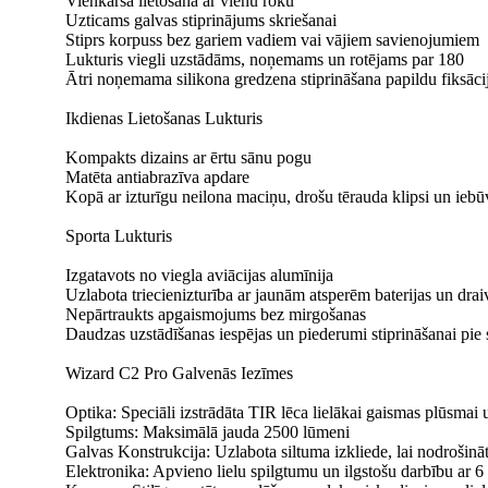
Vienkārša lietošana ar vienu roku
Uzticams galvas stiprinājums skriešanai
Stiprs korpuss bez gariem vadiem vai vājiem savienojumiem
Lukturis viegli uzstādāms, noņemams un rotējams par 180
Ātri noņemama silikona gredzena stiprināšana papildu fiksāci
Ikdienas Lietošanas Lukturis
Kompakts dizains ar ērtu sānu pogu
Matēta antiabrazīva apdare
Kopā ar izturīgu neilona maciņu, drošu tērauda klipsi un ie
Sporta Lukturis
Izgatavots no viegla aviācijas alumīnija
Uzlabota triecienizturība ar jaunām atsperēm baterijas un drai
Nepārtraukts apgaismojums bez mirgošanas
Daudzas uzstādīšanas iespējas un piederumi stiprināšanai pie
Wizard C2 Pro Galvenās Iezīmes
Optika: Speciāli izstrādāta TIR lēca lielākai gaismas plūsmai 
Spilgtums: Maksimālā jauda 2500 lūmeni
Galvas Konstrukcija: Uzlabota siltuma izkliede, lai nodrošinā
Elektronika: Apvieno lielu spilgtumu un ilgstošu darbību ar 