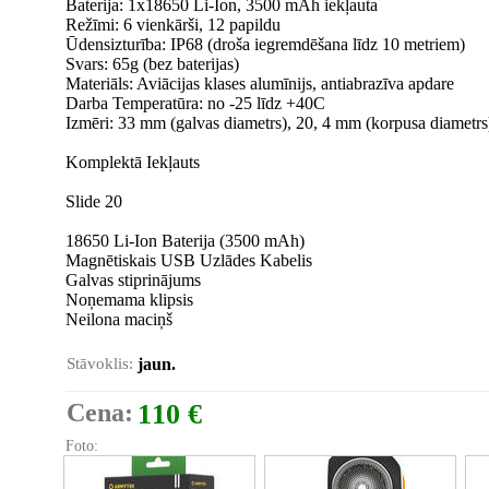
Baterija: 1x18650 Li-Ion, 3500 mAh iekļauta
Režīmi: 6 vienkārši, 12 papildu
Ūdensizturība: IP68 (droša iegremdēšana līdz 10 metriem)
Svars: 65g (bez baterijas)
Materiāls: Aviācijas klases alumīnijs, antiabrazīva apdare
Darba Temperatūra: no -25 līdz +40C
Izmēri: 33 mm (galvas diametrs), 20, 4 mm (korpusa diametr
Komplektā Iekļauts
Slide 20
18650 Li-Ion Baterija (3500 mAh)
Magnētiskais USB Uzlādes Kabelis
Galvas stiprinājums
Noņemama klipsis
Neilona maciņš
Stāvoklis:
jaun.
Cena:
110 €
Foto: