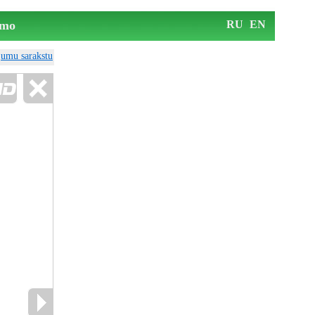
mo
RU
EN
ājumu sarakstu