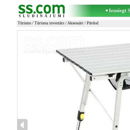
Iesniegt
SLUDINĀJUMI
Tūrisms
/
Tūrisma inventārs
/
Aksesuāri
/ Pārdod