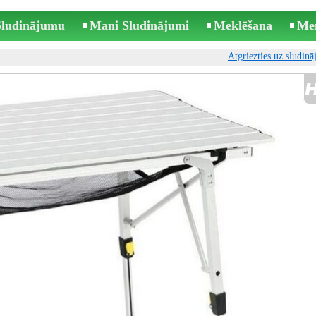
 Sludinājumu
Mani Sludinājumi
Meklēšana
Me
Atgriezties uz sludin