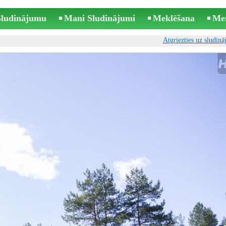
 Sludinājumu
Mani Sludinājumi
Meklēšana
Me
Atgriezties uz sludin