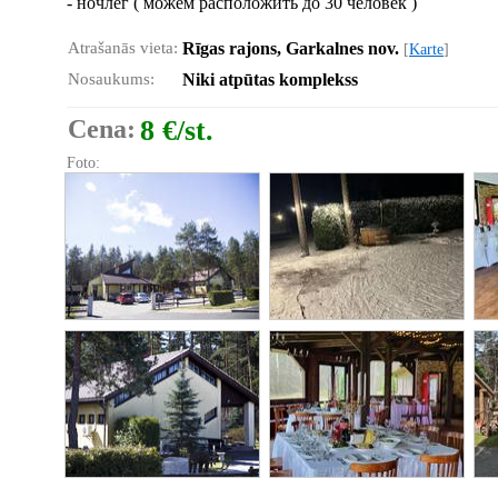
- ночлег ( можем расположить до 30 человек )
Atrašanās vieta:
Rīgas rajons, Garkalnes nov.
[
Karte
]
Nosaukums:
Niki atpūtas komplekss
Cena:
8 €/st.
Foto: