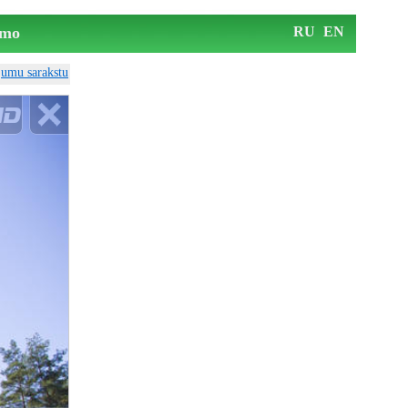
mo
RU
EN
ājumu sarakstu