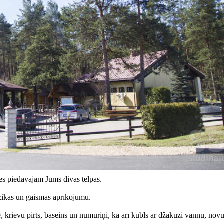
s piedāvājam Jums divas telpas.
mūzikas un gaismas aprīkojumu.
e, krievu pirts, baseins un numuriņi, kā arī kubls ar džakuzi vannu, nov