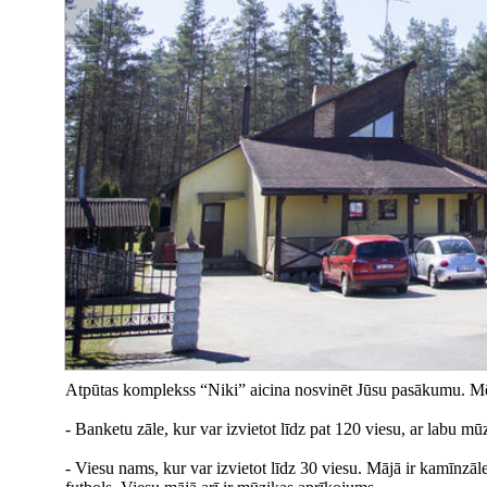
Atpūtas komplekss “Niki” aicina nosvinēt Jūsu pasākumu. Mē
- Banketu zāle, kur var izvietot līdz pat 120 viesu, ar labu 
- Viesu nams, kur var izvietot līdz 30 viesu. Mājā ir kamīnzāl