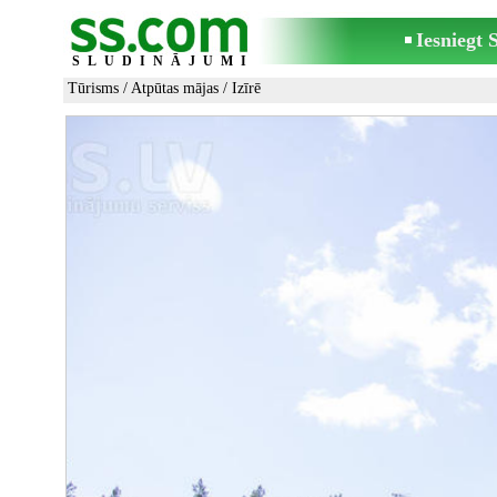
Iesniegt
SLUDINĀJUMI
Tūrisms
/
Atpūtas mājas
/ Izīrē