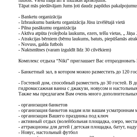
futbols. Viesu mājā arī ir mūzikas aprīkojums.
Tāpat mās piedāvājam Jums ļoti daudz papildus pakalpojumu
- Banketu organizācija
- Izbraukumu banketu organizācija Jūsu izvēlētajā vietā
- Pilna pasākumu organizācija
- Aktīva atpūta (volejbola laukums, ezers, telšu vietas, „ Jāņ
- Atrakcijas bērniem (bērnu laukums, batuts, piepūšamās atrakci
- Novuss, galda futbols
- Naktsmītnes (varam izguldīt līdz 30 cilvēkiem)
Комплекс отдыха “Niki” приглашает Вас отпраздновать
- Банкетный зал, в котором можно разместить до 120 г
- Гостевой дом, способный разместить до 30 гостей. В д
гидромассажная ванна с джакузи, новусом и настольны
Также мы предлагаем Вам очень много дополнительных
- организация банкетов
- организация банкетов надам или вашам усматроннам 
- организация Вашего праздника под ключ
- aктивный отдых (волейбольная площадка, озеро, мест
- аттракционы для детей ( детская площадка, батут, над
- Новус, настольный футбол