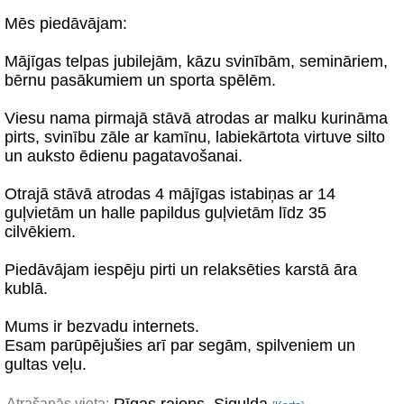
Mēs piedāvājam:
Mājīgas telpas jubilejām, kāzu svinībām, semināriem,
bērnu pasākumiem un sporta spēlēm.
Viesu nama pirmajā stāvā atrodas ar malku kurināma
pirts, svinību zāle ar kamīnu, labiekārtota virtuve silto
un auksto ēdienu pagatavošanai.
Otrajā stāvā atrodas 4 mājīgas istabiņas ar 14
guļvietām un halle papildus guļvietām līdz 35
cilvēkiem.
Piedāvājam iespēju pirti un relaksēties karstā āra
kublā.
Mums ir bezvadu internets.
Esam parūpējušies arī par segām, spilveniem un
gultas veļu.
Atrašanās vieta: