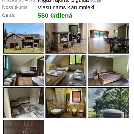
Rīgas rajons, Sigulda
[
Karte
]
Viesu nams Kārumnieki
Nosaukums:
550 €/dienā
Cena: