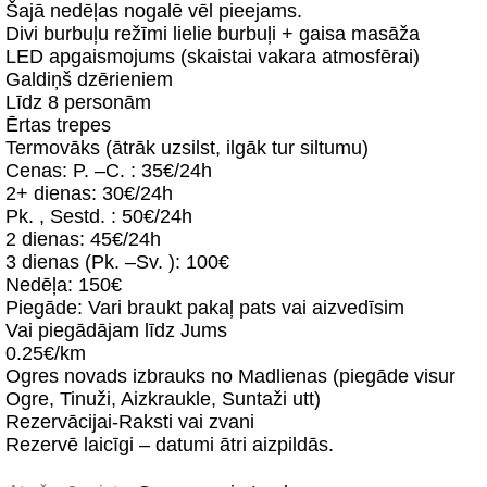
Šajā nedēļas nogalē vēl pieejams.
Divi burbuļu režīmi lielie burbuļi + gaisa masāža
LED apgaismojums (skaistai vakara atmosfērai)
Galdiņš dzērieniem
Līdz 8 personām
Ērtas trepes
Termovāks (ātrāk uzsilst, ilgāk tur siltumu)
Cenas: P. –C. : 35€/24h
2+ dienas: 30€/24h
Pk. , Sestd. : 50€/24h
2 dienas: 45€/24h
3 dienas (Pk. –Sv. ): 100€
Nedēļa: 150€
Piegāde: Vari braukt pakaļ pats vai aizvedīsim
Vai piegādājam līdz Jums
0.25€/km
Ogres novads izbrauks no Madlienas (piegāde visur
Ogre, Tinuži, Aizkraukle, Suntaži utt)
Rezervācijai-Raksti vai zvani
Rezervē laicīgi – datumi ātri aizpildās.