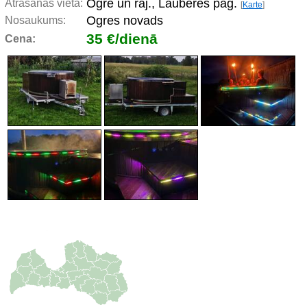
Ogre un raj., Lauberes pag.
Atrašanās vieta:
[
Karte
]
Ogres novads
Nosaukums:
35 €/dienā
Cena: