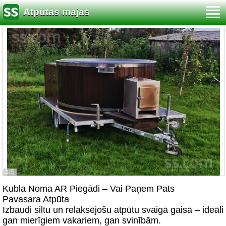
Atpūtas mājas
1/5
Kubla Noma AR Piegādi – Vai Paņem Pats
Pavasara Atpūta
Izbaudi siltu un relaksējošu atpūtu svaigā gaisā – ideāli
gan mierīgiem vakariem, gan svinībām.