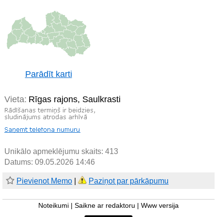
Parādīt karti
Vieta:
Rīgas rajons, Saulkrasti
Unikālo apmeklējumu skaits:
413
Datums: 09.05.2026 14:46
Pievienot Memo
|
Paziņot par pārkāpumu
Noteikumi
|
Saikne ar redaktoru
|
Www versija