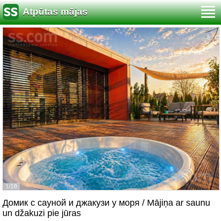
Atpūtas mājas
1/10
Домик с сауной и джакузи у моря / Mājiņa ar saunu
un džakuzi pie jūras