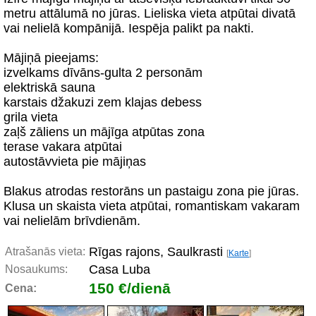
metru attālumā no jūras. Lieliska vieta atpūtai divatā
vai nelielā kompānijā. Iespēja palikt pa nakti.
Mājiņā pieejams:
izvelkams dīvāns-gulta 2 personām
elektriskā sauna
karstais džakuzi zem klajas debess
grila vieta
zaļš zāliens un mājīga atpūtas zona
terase vakara atpūtai
autostāvvieta pie mājiņas
Blakus atrodas restorāns un pastaigu zona pie jūras.
Klusa un skaista vieta atpūtai, romantiskam vakaram
vai nelielām brīvdienām.
Rīgas rajons, Saulkrasti
Atrašanās vieta:
[
Karte
]
Casa Luba
Nosaukums:
150 €/dienā
Cena: