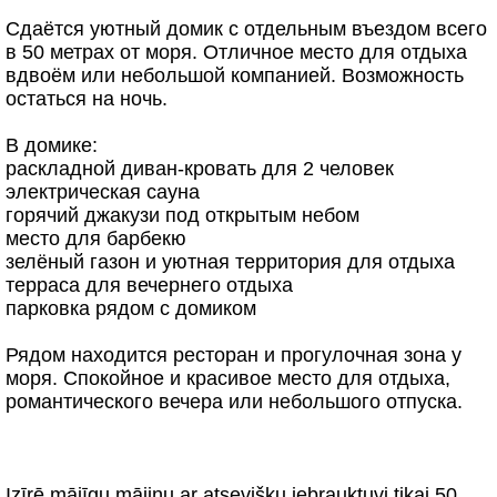
Сдаётся уютный домик с отдельным въездом всего
в 50 метрах от моря. Отличное место для отдыха
вдвоём или небольшой компанией. Возможность
остаться на ночь.
В домике:
раскладной диван-кровать для 2 человек
электрическая сауна
горячий джакузи под открытым небом
место для барбекю
зелёный газон и уютная территория для отдыха
терраса для вечернего отдыха
парковка рядом с домиком
Рядом находится ресторан и прогулочная зона у
моря. Спокойное и красивое место для отдыха,
романтического вечера или небольшого отпуска.
Izīrē mājīgu mājiņu ar atsevišķu iebrauktuvi tikai 50