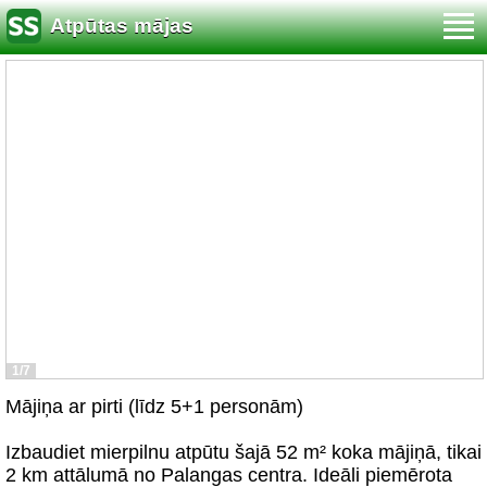
Atpūtas mājas
1/7
Mājiņa ar pirti (līdz 5+1 personām)
Izbaudiet mierpilnu atpūtu šajā 52 m² koka mājiņā, tikai
2 km attālumā no Palangas centra. Ideāli piemērota