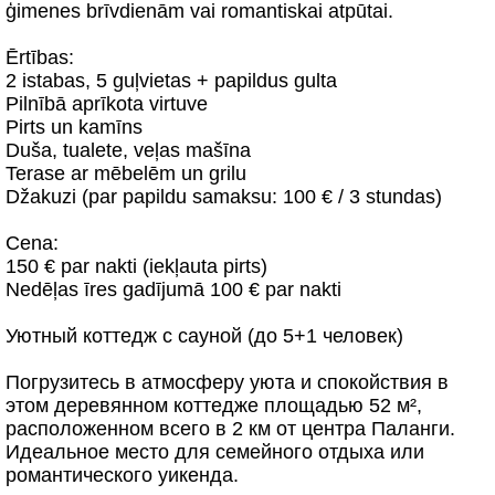
ģimenes brīvdienām vai romantiskai atpūtai.
Ērtības:
2 istabas, 5 guļvietas + papildus gulta
Pilnībā aprīkota virtuve
Pirts un kamīns
Duša, tualete, veļas mašīna
Terase ar mēbelēm un grilu
Džakuzi (par papildu samaksu: 100 € / 3 stundas)
Cena:
150 € par nakti (iekļauta pirts)
Nedēļas īres gadījumā 100 € par nakti
Уютный коттедж с сауной (до 5+1 человек)
Погрузитесь в атмосферу уюта и спокойствия в
этом деревянном коттедже площадью 52 м²,
расположенном всего в 2 км от центра Паланги.
Идеальное место для семейного отдыха или
романтического уикенда.