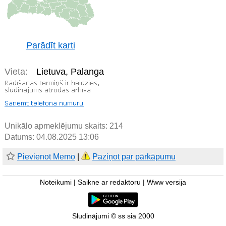
Parādīt karti
Vieta:
Lietuva, Palanga
Unikālo apmeklējumu skaits:
214
Datums: 04.08.2025 13:06
Pievienot Memo
|
Paziņot par pārkāpumu
Noteikumi
|
Saikne ar redaktoru
|
Www versija
Sludinājumi © ss sia 2000