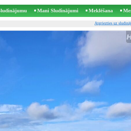
 Sludinājumu
Mani Sludinājumi
Meklēšana
Me
Atgriezties uz sludin