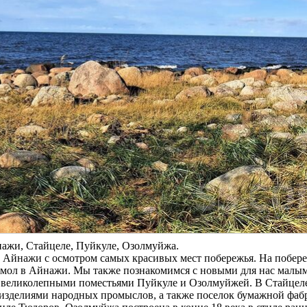
нажи, Стайцеле, Пуйкуле, Озолмуйжа.
о Айнажи с осмотром самых красивых мест побережья. На побер
 мол в Айнажи. Мы также познакомимся с новыми для нас малы
я великолепными поместьями Пуйкуле и Озолмуйжей. В Стайцел
 изделиями народных промыслов, а также поселок бумажной фаб