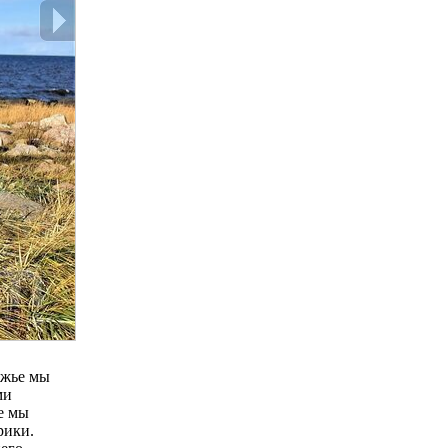
ежье мы
ми
е мы
рики.