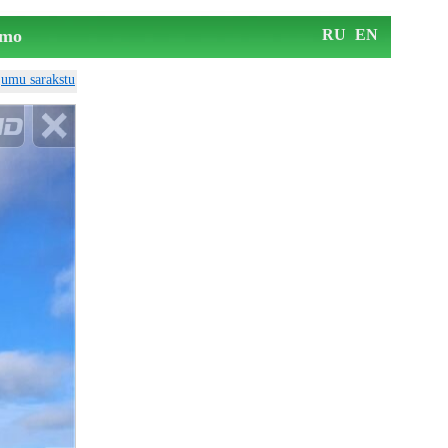
mo
RU
EN
ājumu sarakstu