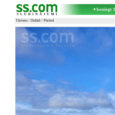
Iesniegt
SLUDINĀJUMI
Tūrisms
/
Dažādi
/ Pārdod