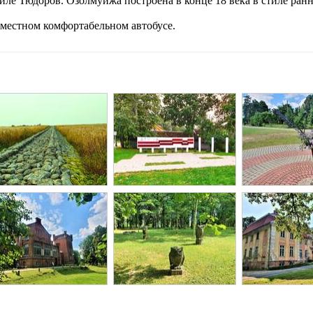
тиле Тюдоров. Озолмуйжа построена в конце 18 века в стиле ран
9-местном комфортабельном автобусе.