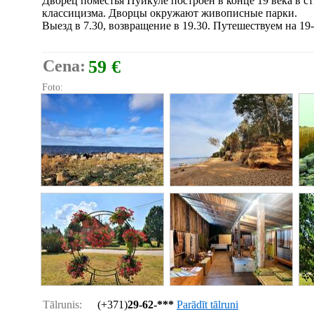
Дворец поместья Пуйкуле построен в конце 19 века в с
классицизма. Дворцы окружают живописные парки.
Выезд в 7.30, возвращение в 19.30. Путешествуем на 1
Cena:
59 €
Foto:
Tālrunis:
(+371)
29-62-***
Parādīt tālruni