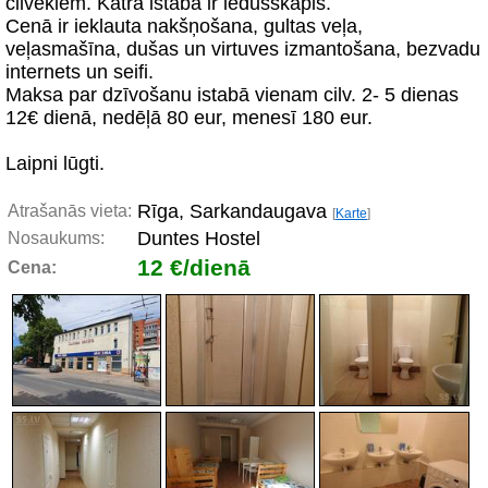
cilvēkiem. Katrā istabā ir ledusskapis.
Cenā ir ieklauta nakšņošana, gultas veļa,
veļasmašīna, dušas un virtuves izmantošana, bezvadu
internets un seifi.
Maksa par dzīvošanu istabā vienam cilv. 2- 5 dienas
12€ dienā, nedēļā 80 eur, menesī 180 eur.
Laipni lūgti.
Rīga, Sarkandaugava
Atrašanās vieta:
[
Karte
]
Duntes Hostel
Nosaukums:
12 €/dienā
Cena: