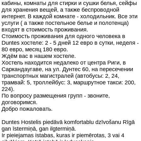
кабины, комнаты для стирки и сушки белья, сейфы
для хранения вещей, а также беспроводной
интернет. В каждой комнате - холодильник. Все эти
услуги ( а также постельное белье и полотенца)
входят в стоимость проживания.
Стоимость проживания для одного человека в
Duntes хостеле: 2 - 5 дней 12 евро в сутки, неделя -
80 евро, месяц 180 евро.
Ждём вас в нашем хостеле.
Хостель находится недалеко от центра Риги, в
Саркандаугаве, на ул. Дунтес 60, на пересечении
транспортных магистралей (автобусы: 2, 24,
трамвай: 5, троллейбус: 3, маршрутное такси: 200,
224).
По вопросу размещения групп - звоните,
договоримся.
Добро пожаловать.
Duntes Hostelis piedāvā komfortablu dzīvošanu Rīgā
gan īstermiņā, gan ilgtermiņā.
Ir pieiejamas istabas, kuras ir piemērotas, 3 vai 4