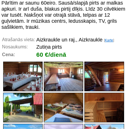
Pārītim ar saunu 60eiro. Sausā/slapjā pirts ar malkas
apkuri. Ir arī duša, blakus pirtij dīķis. Līdz 30 cilvēkiem
var tusēt. Nakšņot var otrajā stāvā, telpas ar 12
guļvietām. Ir mūzikas centrs, ledusskapis, TV, grils
sašlikiem, trauki.
Aizkraukle un raj., Aizkraukle
Atrašanās vieta:
[
Karte
]
Zutiņa pirts
Nosaukums:
60 €/dienā
Cena: