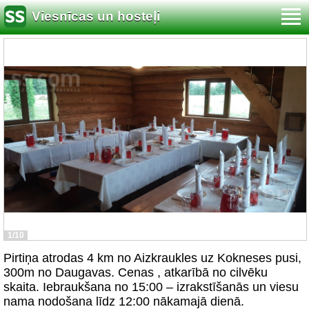
Viesnīcas un hosteļi
1/10
Pirtiņa atrodas 4 km no Aizkraukles uz Kokneses pusi,
300m no Daugavas. Cenas , atkarībā no cilvēku
skaita. Iebraukšana no 15:00 – izrakstīšanās un viesu
nama nodošana līdz 12:00 nākamajā dienā.