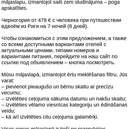
mājaslapu, izmantojot saiti zem sludinājuma – poga
apskatīties.
Черногория от 478 € с человека при путешествии
вдвоём из Риги на 7 ночей (8 дней).
Чтобы ознакомиться с этим предложением, а также
со всеми доступными вариантами отелей с
актуальными ценами, типами номеров и
вариантами питания, перейдите на наш сайт по
ссылке под объявлением – кнопка посмотреть.
Mūsu mājaslapā, izmantojot ērtu meklēšanas filtru, Jūs
varat:
– pievienot pieaugušo un bērnu skaitu ar precīzu
vecumu;
– izvēlēties ceļojuma sākuma datumu un nakšu skaitu;
– izvēlēties vēlamo viesnīcas kategoriju un ēdināšanas
veidu;
– kā arī izvēlēties citu ceļojuma galamērķi.