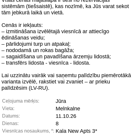
Visas cenas mājaslapā ir tieši no rezervācijas
sistēmām (tiešsaistē), kas nozīmē, ka Jūs varat sekot
tām jebkurā laikā un vietā.
Cenās ir iekļauts:
– izmitināšana izvēlētajā viesnīcā ar attiecīgo
ēdināšanas veidu;
– pārlidojumi turp un atpakaļ;
– nododamā un rokas bagāža;
– sagaidīšana un pavadīšana ārzemju lidostā;
– transfērs lidosta - viesnīca - lidosta.
Lai uzzinātu vairāk vai saņemtu palīdzību piemērotākā
varianta izvēlē, rakstiet vai zvaniet – ar prieku
palīdzēsim (LV-RU).
Jūra
Ceļojuma mērķis:
Melnkalne
Vieta:
11.10.26
Datums:
8
Dienas:
Kala New Apts 3*
Viesnīcas nosaukums, *: