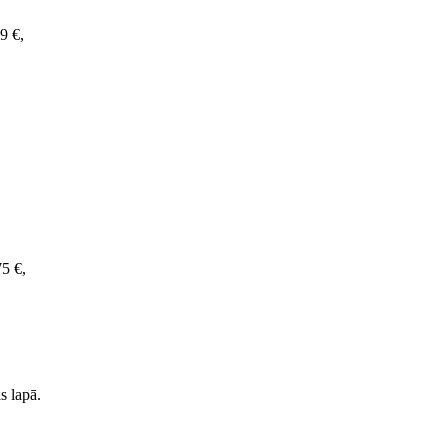
39 €,
75 €,
s lapā.