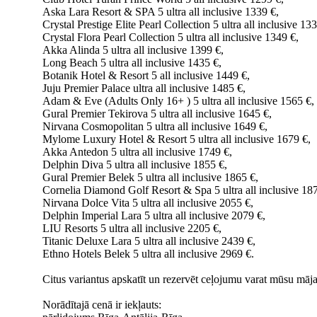
Aska Lara Resort & SPA 5 ultra all inclusive 1339 €,
Crystal Prestige Elite Pearl Collection 5 ultra all inclusive 13
Crystal Flora Pearl Collection 5 ultra all inclusive 1349 €,
Akka Alinda 5 ultra all inclusive 1399 €,
Long Beach 5 ultra all inclusive 1435 €,
Botanik Hotel & Resort 5 all inclusive 1449 €,
Juju Premier Palace ultra all inclusive 1485 €,
Adam & Eve (Adults Only 16+ ) 5 ultra all inclusive 1565 €,
Gural Premier Tekirova 5 ultra all inclusive 1645 €,
Nirvana Cosmopolitan 5 ultra all inclusive 1649 €,
Mylome Luxury Hotel & Resort 5 ultra all inclusive 1679 €,
Akka Antedon 5 ultra all inclusive 1749 €,
Delphin Diva 5 ultra all inclusive 1855 €,
Gural Premier Belek 5 ultra all inclusive 1865 €,
Cornelia Diamond Golf Resort & Spa 5 ultra all inclusive 18
Nirvana Dolce Vita 5 ultra all inclusive 2055 €,
Delphin Imperial Lara 5 ultra all inclusive 2079 €,
LIU Resorts 5 ultra all inclusive 2205 €,
Titanic Deluxe Lara 5 ultra all inclusive 2439 €,
Ethno Hotels Belek 5 ultra all inclusive 2969 €.
Citus variantus apskatīt un rezervēt ceļojumu varat mūsu māja
Norādītajā cenā ir iekļauts: