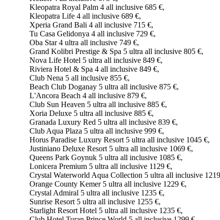
Kleopatra Royal Palm 4 all inclusive 685 €,
Kleopatra Life 4 all inclusive 689 €,
Xperia Grand Bali 4 all inclusive 715 €,
Tu Casa Gelidonya 4 all inclusive 729 €,
Oba Star 4 ultra all inclusive 749 €,
Grand Kolibri Prestige & Spa 5 ultra all inclusive 805 €,
Nova Life Hotel 5 ultra all inclusive 849 €,
Riviera Hotel & Spa 4 all inclusive 849 €,
Club Nena 5 all inclusive 855 €,
Beach Club Doganay 5 ultra all inclusive 875 €,
L'Ancora Beach 4 all inclusive 879 €,
Club Sun Heaven 5 ultra all inclusive 885 €,
Xoria Deluxe 5 ultra all inclusive 885 €,
Granada Luxury Red 5 ultra all inclusive 839 €,
Club Aqua Plaza 5 ultra all inclusive 999 €,
Horus Paradise Luxury Resort 5 ultra all inclusive 1045 €,
Justiniano Deluxe Resort 5 ultra all inclusive 1069 €,
Queens Park Goynuk 5 ultra all inclusive 1085 €,
Lonicera Premium 5 ultra all inclusive 1129 €,
Crystal Waterworld Aqua Collection 5 ultra all inclusive 1219
Orange County Kemer 5 ultra all inclusive 1229 €,
Crystal Admiral 5 ultra all inclusive 1235 €,
Sunrise Resort 5 ultra all inclusive 1255 €,
Starlight Resort Hotel 5 ultra all inclusive 1235 €,
Club Hotel Turan Prince World 5 all inclusive 1299 €,