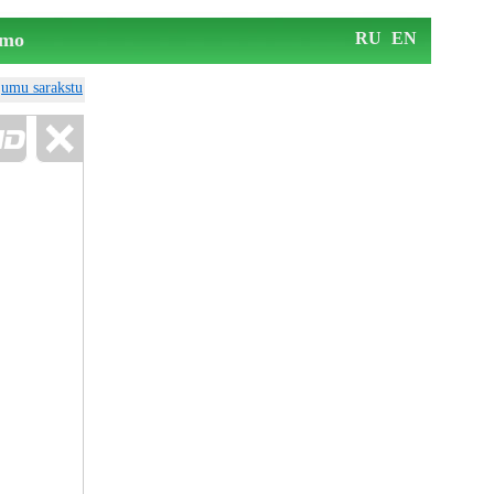
mo
RU
EN
ājumu sarakstu