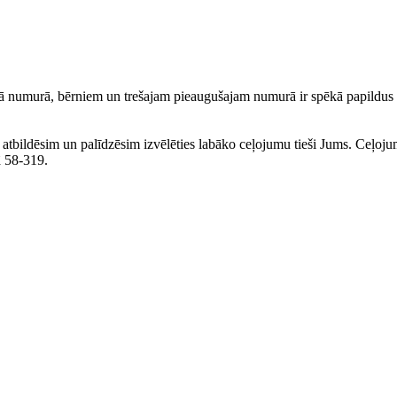
 numurā, bērniem un trešajam pieaugušajam numurā ir spēkā papildus a
ku atbildēsim un palīdzēsim izvēlēties labāko ceļojumu tieši Jums. Ceļoj
lā 58-319.