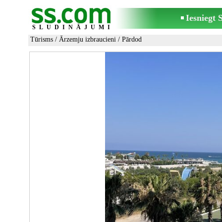
Iesniegt
SLUDINĀJUMI
Tūrisms
/
Ārzemju izbraucieni
/ Pārdod