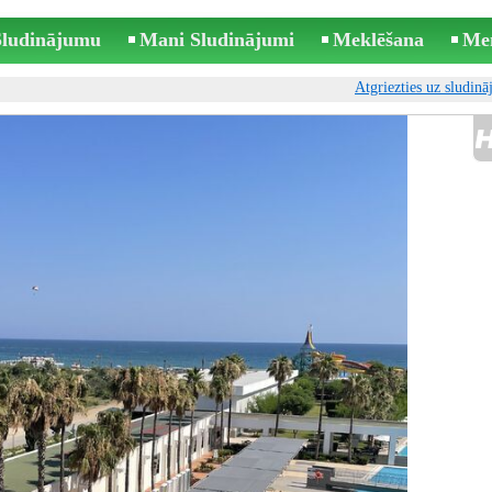
 Sludinājumu
Mani Sludinājumi
Meklēšana
Me
Atgriezties uz sludin