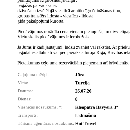
pārlidojums Rīga-Antālija-Rīga ,
bagāžas pārvadāšana,
dzīvošana izvēlētajā viesnīcā ar attiecīgo ēdināšanas tipu,
grupas transfērs lidosta - viesnīca - lidosta,
gida pakalpojumi kūrortā.
Piedāvājumos norādīta cena vienam pieaugušajam divvietīgajā
Vietu skaits piedāvājumos ir ierobežots.
Ja Jums ir kādi jautājumi, lūdzu zvaniet vai rakstiet. Ar prie
iegādāties attālināti vai pēc pieraksta birojā Rīgā, Brīvības ie
Pieteikumus ceļojuma rezervācijām pieņemam arī brīvdienās.
Ceļojuma mērķis:
Jūra
Vieta:
Turcija
Datums:
26.07.26
Dienas:
8
Viesnīcas nosaukums, *:
Kleopatra Bavyera 3*
Transports:
Lidmašīna
Tūrisma aģentūras nosaukums:
Hot Travel