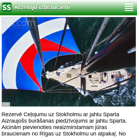
Ārzemju izbraucieni
1/8
Rezervē Ceļojumu uz Stokholmu ar jahtu Sparta
Aizraujošs burāšanas piedzīvojums ar jahtu Sparta.
Aicinām pievienoties neaizmirstamam jūras
braucienam no Rīgas uz Stokholmu un atpakaļ. No