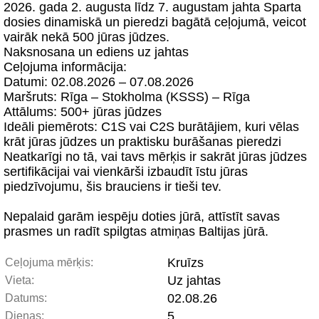
2026. gada 2. augusta līdz 7. augustam jahta Sparta
dosies dinamiskā un pieredzi bagātā ceļojumā, veicot
vairāk nekā 500 jūras jūdzes.
Naksnosana un ediens uz jahtas
Ceļojuma informācija:
Datumi: 02.08.2026 – 07.08.2026
Maršruts: Rīga – Stokholma (KSSS) – Rīga
Attālums: 500+ jūras jūdzes
Ideāli piemērots: C1S vai C2S burātājiem, kuri vēlas
krāt jūras jūdzes un praktisku burāšanas pieredzi
Neatkarīgi no tā, vai tavs mērķis ir sakrāt jūras jūdzes
sertifikācijai vai vienkārši izbaudīt īstu jūras
piedzīvojumu, šis brauciens ir tieši tev.
Nepalaid garām iespēju doties jūrā, attīstīt savas
prasmes un radīt spilgtas atmiņas Baltijas jūrā.
Kruīzs
Ceļojuma mērķis:
Uz jahtas
Vieta:
02.08.26
Datums:
5
Dienas: