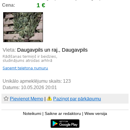
1 €
Cena:
Vieta:
Daugavpils un raj., Daugavpils
Unikālo apmeklējumu skaits:
123
Datums: 10.05.2026 20:01
Pievienot Memo
|
Paziņot par pārkāpumu
Noteikumi
|
Saikne ar redaktoru
|
Www versija