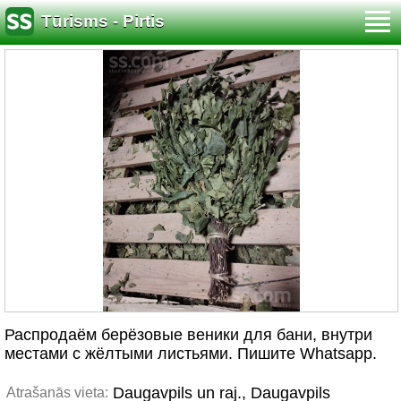
Tūrisms - Pirtis
Распродаём берёзовые веники для бани, внутри
местами с жёлтыми листьями. Пишите Whatsapp.
Daugavpils un raj., Daugavpils
Atrašanās vieta: