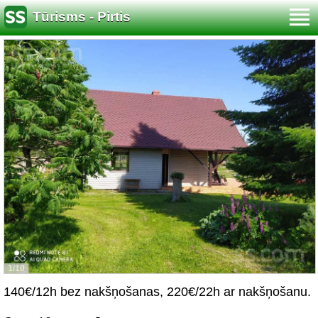
Tūrisms - Pirtis
1/10
140€/12h bez nakšņošanas, 220€/22h ar nakšņošanu.