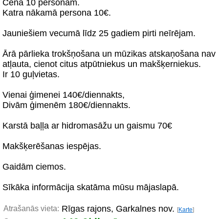
Cena 10 personām.
Katra nākamā persona 10€.
Jauniešiem vecumā līdz 25 gadiem pirti neīrējam.
Ārā pārlieka trokšņošana un mūzikas atskaņošana nav
atļauta, cienot citus atpūtniekus un makšķerniekus.
Ir 10 guļvietas.
Vienai ģimenei 140€/diennakts,
Divām ģimenēm 180€/diennakts.
Karstā baļļa ar hidromasāžu un gaismu 70€
Makšķerēšanas iespējas.
Gaidām ciemos.
Sīkāka informācija skatāma mūsu mājaslapā.
Rīgas rajons, Garkalnes nov.
Atrašanās vieta:
[
Karte
]