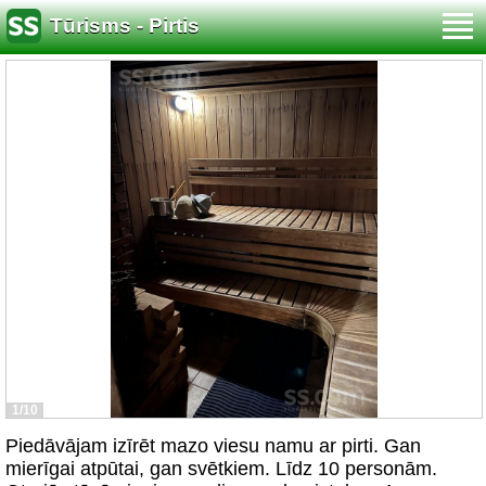
Tūrisms - Pirtis
1/10
Piedāvājam izīrēt mazo viesu namu ar pirti. Gan
mierīgai atpūtai, gan svētkiem. Līdz 10 personām.