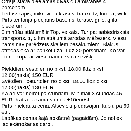
Otrajā stāvā pieejamas divas guļamistabas 4
personām.
Ledusskapis, mikroviļņu krāsns, trauki, tv, tumba, wi fi.
Pirts teritorijā pieejams baseins, terase, grils, grila
piederumi.
3 minūšu attālumā ir Top. veikals. Tur pat sabiedriskais
transports. 1, 5 km attālumā atrodas Mēžezers. Viesu
nams nav parēdzets skaļiem pasākumiem. Blakus
atrodas ēka ar banketu zāli līdz 20 personām. Ko var
noīret kopā ar viesu namu, vai atsevišķi.
Piektdien, sestdien no plkst. 18.00 līdz plkst.
12.00(nakts) 150 EUR
Svētdien - ceturtdien no plkst. 18.00 līdz plkst.
12.00(nakts) 130 EUR
Ka arī var noīrēt pa stundām. Minimāli 3 stundas 45
EUR. Katra nākama stunda +10eur/st.
Pirts ir iekļauta cenā. Atsevišķi piedāvājam kublu pa 60
eur.
Labākas cenas šajā apkārtnē (pagaidām). Jo notiek
labiekārtošanas darbi.