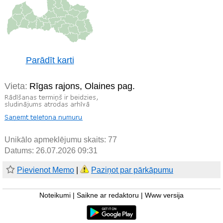
Parādīt karti
Vieta:
Rīgas rajons, Olaines pag.
Unikālo apmeklējumu skaits:
77
Datums: 26.07.2026 09:31
Pievienot Memo
|
Paziņot par pārkāpumu
Noteikumi
|
Saikne ar redaktoru
|
Www versija