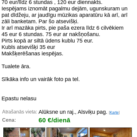
70 eur/līdz 6 stundas , 120 eur diennakts.
Iespējams iznomāt pagalmu dejām, ugunskuram un
pat dīdžeju, ar jaudīgu mūzikas aparatūru kā arī, arī
zāli banketam. Par šo atsevišķi.
Ir arī mazāka pirts, pie paša ezera līdz 6 cilvēkiem
45 eur 6 stundas. 75 eur ar nakšņošanu.
Pirts kopā ar siltā ūdens kublu 75 eur.
Kubls atsevišķi 35 eur
Makšķerēšanas iespējas.
Tualete āra.
Sīkāka info un vairāk foto pa tel.
Epastu nelasu
Alūksne un raj., Alsviķu pag.
Atrašanās vieta:
[
Karte
]
60 €/dienā
Cena: