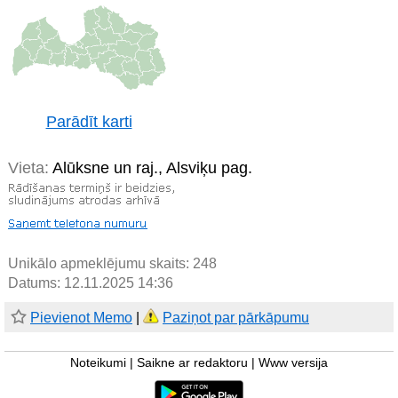
Parādīt karti
Vieta:
Alūksne un raj., Alsviķu pag.
Unikālo apmeklējumu skaits:
248
Datums: 12.11.2025 14:36
Pievienot Memo
|
Paziņot par pārkāpumu
Noteikumi
|
Saikne ar redaktoru
|
Www versija