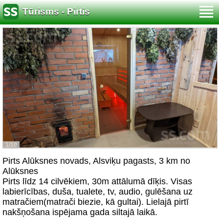
Tūrisms - Pirtis
1/10
Pirts Alūksnes novads, Alsviķu pagasts, 3 km no
Alūksnes
Pirts līdz 14 cilvēkiem, 30m attālumā dīķis. Visas
labierīcības, duša, tualete, tv, audio, gulēšana uz
matračiem(matrači biezie, kā gultai). Lielajā pirtī
nakšņošana ispējama gada siltajā laikā.