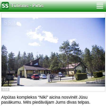
Tūrisms - Pirtis
1/10
Atpūtas komplekss “Niki” aicina nosvinēt Jūsu
pasākumu. Mēs piedāvājam Jums divas telpas.