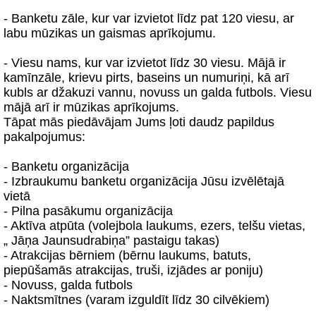
- Banketu zāle, kur var izvietot līdz pat 120 viesu, ar
labu mūzikas un gaismas aprīkojumu.
- Viesu nams, kur var izvietot līdz 30 viesu. Mājā ir
kamīnzāle, krievu pirts, baseins un numuriņi, kā arī
kubls ar džakuzi vannu, novuss un galda futbols. Viesu
mājā arī ir mūzikas aprīkojums.
Tāpat mās piedāvājam Jums ļoti daudz papildus
pakalpojumus:
- Banketu organizācija
- Izbraukumu banketu organizācija Jūsu izvēlētajā
vietā
- Pilna pasākumu organizācija
- Aktīva atpūta (volejbola laukums, ezers, telšu vietas,
„ Jāņa Jaunsudrabiņa” pastaigu takas)
- Atrakcijas bērniem (bērnu laukums, batuts,
piepūšamās atrakcijas, truši, izjādes ar poniju)
- Novuss, galda futbols
- Naktsmītnes (varam izguldīt līdz 30 cilvēkiem)