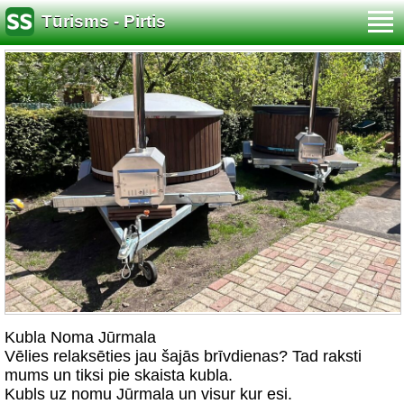
Tūrisms - Pirtis
Kubla Noma Jūrmala
Vēlies relaksēties jau šajās brīvdienas? Tad raksti
mums un tiksi pie skaista kubla.
Kubls uz nomu Jūrmala un visur kur esi.