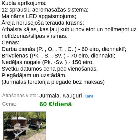
Kubla aprīkojums:
12 sprauslu aeromasāžas sistēma;
Maināms LED apgaismojums;
Āreja nerūsējošā tērauda krāsns;
Atbalsta kājas, kas ļauj kublu novietot un nolīmeņot uz
nelīdzenas/slīpas virsmas.
Cenas:
Darba dienās (P. , O. , T. , C. ) - 60 eiro, diennaktī;
Brīvdienās (Pk. , S. , Sv. ) - 70 eiro, diennaktī;
Nedēļas nogale (Pk. -Sv. ) - 150 eiro.
Svētku datumos cena pēc vienošanās.
Piegādājam un uzstādām.
(Jūrmalas teretorija piegāde bez maksas)
Jūrmala, Kauguri
Atrašanās vieta:
[
Karte
]
60 €/dienā
Cena: