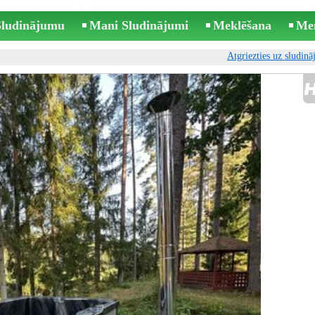
 Sludinājumu
Mani Sludinājumi
Meklēšana
Me
Atgriezties uz sludin