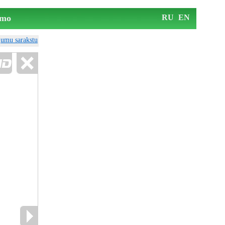
mo
RU
EN
ājumu sarakstu