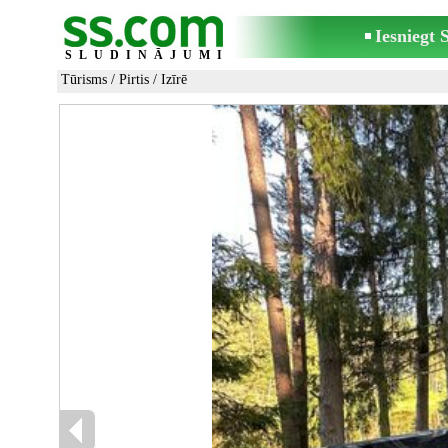
Iesniegt
SLUDINĀJUMI
Tūrisms
/
Pirtis
/ Izīrē