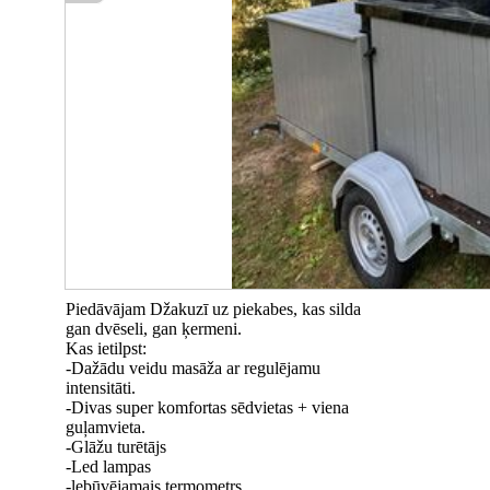
Piedāvājam Džakuzī uz piekabes, kas silda
gan dvēseli, gan ķermeni.
Kas ietilpst:
-Dažādu veidu masāža ar regulējamu
intensitāti.
-Divas super komfortas sēdvietas + viena
guļamvieta.
-Glāžu turētājs
-Led lampas
-lebūvējamais termometrs.