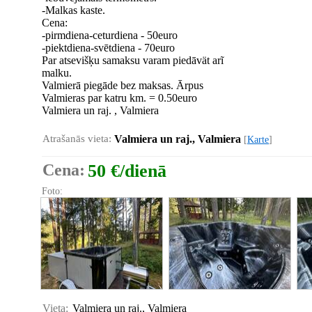
-Malkas kaste.
Cena:
-pirmdiena-ceturdiena - 50euro
-piektdiena-svētdiena - 70euro
Par atsevišķu samaksu varam piedāvät arĩ
malku.
Valmierā piegāde bez maksas. Ārpus
Valmieras par katru km. = 0.50euro
Valmiera un raj. , Valmiera
Atrašanās vieta:
Valmiera un raj., Valmiera
[
Karte
]
Cena:
50 €/dienā
Foto:
Vieta:
Valmiera un raj., Valmiera