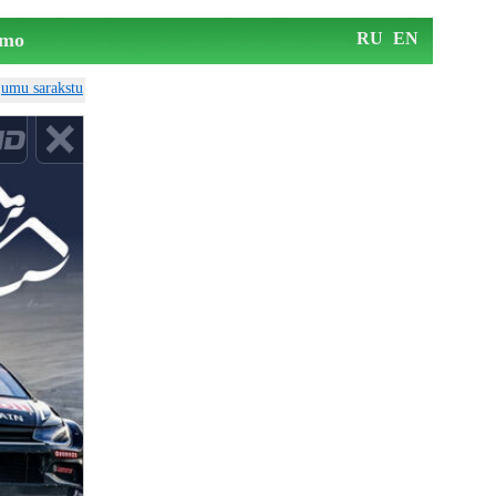
mo
RU
EN
ājumu sarakstu