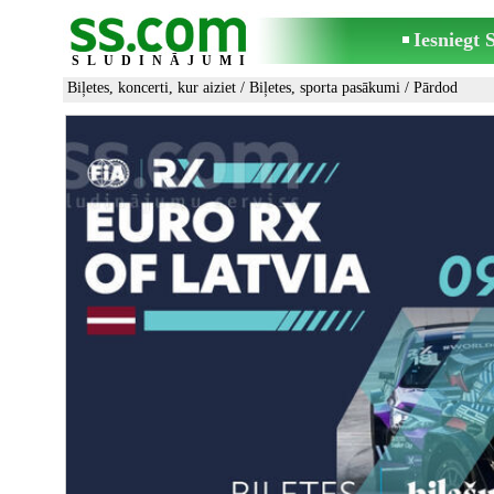
Iesniegt
SLUDINĀJUMI
Biļetes, koncerti, kur aiziet
/
Biļetes, sporta pasākumi
/ Pārdod