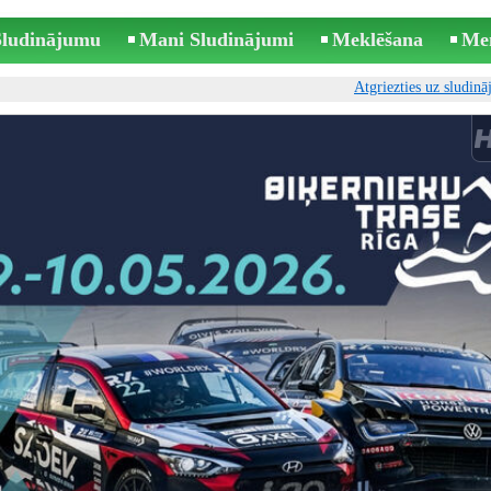
 Sludinājumu
Mani Sludinājumi
Meklēšana
Me
Atgriezties uz sludin